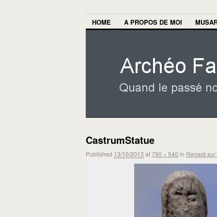
HOME
A PROPOS DE MOI
MUSA
CastrumStatue
Published
13/10/2013
at
790 × 540
in
Regard sur 