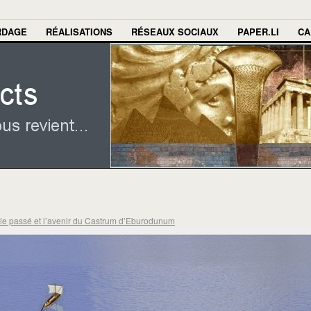
RDAGE
RÉALISATIONS
RÉSEAUX SOCIAUX
PAPER.LI
CA
le passé et l’avenir du Castrum d’Eburodunum