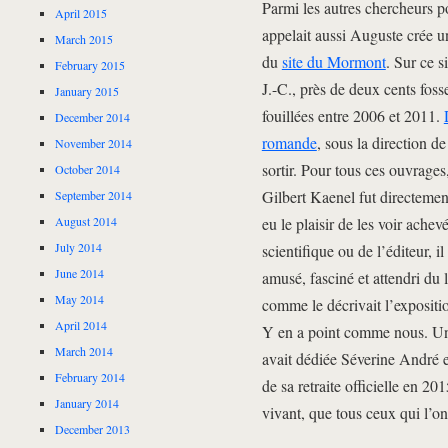
Parmi les autres chercheurs po
April 2015
appelait aussi Auguste crée un
March 2015
du
site du Mormont
. Sur ce s
February 2015
J.-C., près de deux cents foss
January 2015
fouillées entre 2006 et 2011.
December 2014
romande
, sous la direction 
November 2014
sortir. Pour tous ces ouvrages
October 2014
Gilbert Kaenel fut directemen
September 2014
eu le plaisir de les voir ache
August 2014
July 2014
scientifique ou de l’éditeur, i
June 2014
amusé, fasciné et attendri du 
May 2014
comme le décrivait l’exposit
April 2014
Y en a point comme nous. Un 
March 2014
avait dédiée Séverine André e
February 2014
de sa retraite officielle en 2
January 2014
vivant, que tous ceux qui l’o
December 2013