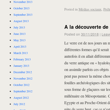
November 2013
October 2013
Posted in
Médias sociaux
,
Préh
September 2013
August 2013
A la découverte de 
July 2013
June 2013
Posted on
30/11/2018
|
Leav
May 2013
Le verre est de nos jours un m
April 2013
différentes formes qu’il serait
March 2013
autrefois il en allait différe
February 2013
du verre antique ou « hyalol
January 2013
on assimile parfois ces objets
December 2012
peut pas penser la même chose
November 2012
fouilles archéologiques des sit
October 2012
sous forme de glaçures sur l
September 2012
millénaire en Mésopotamie. Ce
August 2012
Egypte et au Proche-Orient da
July 2012
pâte de verre brut, car ce n’es