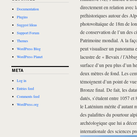
directement en relation avec l
Documentation
préhistoriques autour des Alp
Plugins
photovoltaïque de 18m de long
Suggest Ideas
de conservation de l’un des ci
Support Forum
Patrimoine mondial. A la faço
Themes
peut visualiser un panorama 
WordPress Blog
lacustre de « Bevaix / l’Abb
WordPress Planet
surface d’un peu plus d’un he
META
deux mètres de fond. Les centa
Log in
témoignent d’un point de vue
Entries feed
Bronze final. De fait, les da
Comments feed
datés, s’étalent entre 1057 et
WordPress.org
le Laténium mérite d’autant m
des palafittes du pourtour alpi
archéologique que lui a décer
internationale des sciences pr