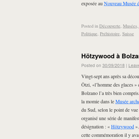
exposée au
Nouveau Musée 
Posted in
Découverte
,
Musées, 
Politique
,
Préhistoire
,
Suisse
Hötzywood à Bolza
Posted on
30/09/2018
|
Leav
Vingt-sept ans après sa décou
Ötzi, «l’homme des glaces » c
Bolzano l’a très bien compris.
la momie dans le
Musée arché
du Sud, selon le point de vue l
organisé une série de manifes
désignation : «
Hötzywood
».
cette commémoration il y avai