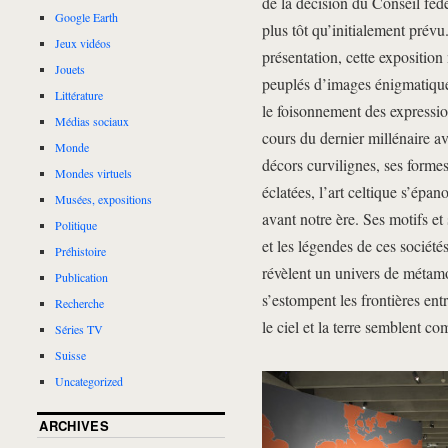
de la décision du Conseil féd
Google Earth
plus tôt qu’initialement prév
Jeux vidéos
présentation, cette exposition
Jouets
peuplés d’images énigmatiques
Littérature
le foisonnement des expressio
Médias sociaux
cours du dernier millénaire av
Monde
décors curvilignes, ses forme
Mondes virtuels
éclatées, l’art celtique s’épan
Musées, expositions
avant notre ère. Ses motifs et 
Politique
et les légendes de ces sociétés
Préhistoire
révèlent un univers de métamor
Publication
s’estompent les frontières entr
Recherche
le ciel et la terre semblent 
Séries TV
Suisse
Uncategorized
ARCHIVES