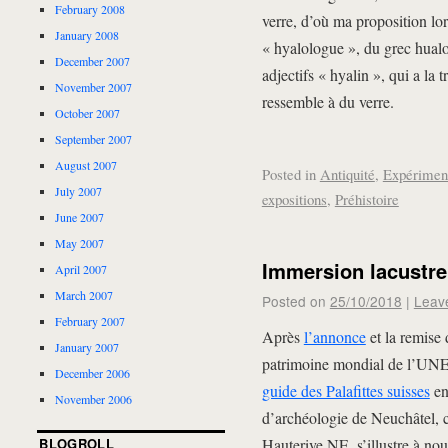
February 2008
verre, d’où ma proposition lo
January 2008
« hyalologue », du grec hualos
December 2007
adjectifs « hyalin », qui a la 
November 2007
ressemble à du verre.
October 2007
September 2007
August 2007
Posted in
Antiquité
,
Expérimen
July 2007
expositions
,
Préhistoire
June 2007
May 2007
Immersion lacustre
April 2007
March 2007
Posted on
25/10/2018
|
Leav
February 2007
Après
l’annonce
et la remise
January 2007
patrimoine mondial de l’UNE
December 2006
guide des Palafittes suisses
en
November 2006
d’archéologie de Neuchâtel, 
BLOGROLL
Hauterive NE, s’illustre à n