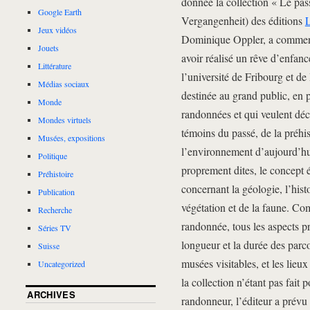
donnée la collection « Le pas
Google Earth
Vergangenheit) des éditions
L
Jeux vidéos
Dominique Oppler, a commencé
Jouets
avoir réalisé un rêve d’enfanc
Littérature
l’université de Fribourg et de 
Médias sociaux
destinée au grand public, en p
Monde
randonnées et qui veulent déco
Mondes virtuels
témoins du passé, de la préhi
Musées, expositions
l’environnement d’aujourd’hui
Politique
proprement dites, le concept 
Préhistoire
concernant la géologie, l’hist
Publication
végétation et de la faune. Co
Recherche
randonnée, tous les aspects p
Séries TV
longueur et la durée des parcou
Suisse
musées visitables, et les lieu
Uncategorized
la collection n’étant pas fait
ARCHIVES
randonneur, l’éditeur a prévu 