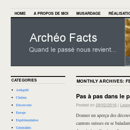
HOME
A PROPOS DE MOI
MUSARDAGE
RÉALISATI
CATEGORIES
MONTHLY ARCHIVES:
F
Antiquité
Pas à pas dans le p
Cinéma
Posted on
29/02/2016
|
Leav
Découverte
Europe
Donner un aperçu des découve
Expérimentation
cantons suisses en se baladant 
Généralités