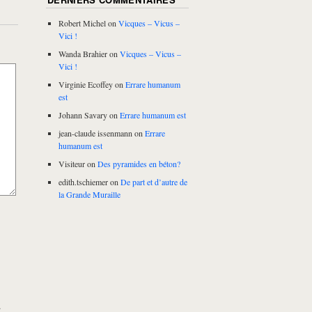
Robert Michel
on
Vicques – Vicus –
Vici !
Wanda Brahier
on
Vicques – Vicus –
Vici !
Virginie Ecoffey
on
Errare humanum
est
Johann Savary
on
Errare humanum est
jean-claude issenmann
on
Errare
humanum est
Visiteur
on
Des pyramides en béton?
edith.tschiemer
on
De part et d’autre de
la Grande Muraille
.