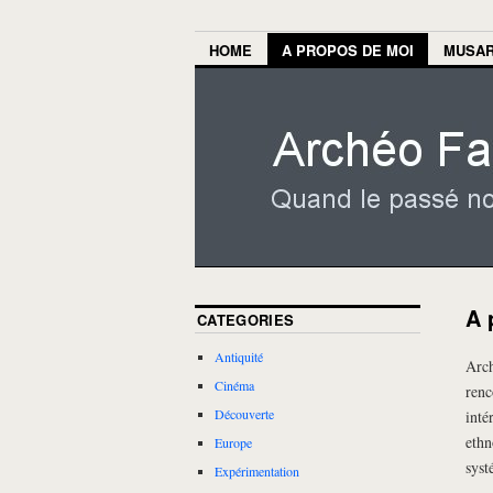
HOME
A PROPOS DE MOI
MUSA
A 
CATEGORIES
Antiquité
Arch
Cinéma
renc
Découverte
inté
ethn
Europe
syst
Expérimentation