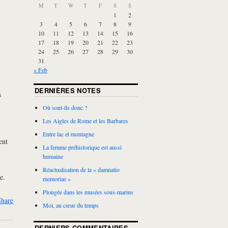
M
T
W
T
F
S
S
1
2
3
4
5
6
7
8
9
10
11
12
13
14
15
16
17
18
19
20
21
22
23
24
25
26
27
28
29
30
31
« Feb
DERNIÈRES NOTES
s
Où sont-ils donc ?
Les Aigles de Rome et les Barbares
Entre lac et montagne
ent
La femme préhistorique est aussi
humaine
Réactualisation de la « damnatio
e.
memoriae »
Plongée dans les musées sous-marins
Share
Moi, au cœur du temps
DERNIERS COMMENTAIRES