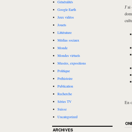
Généralités
J’ai
Google Earth
doma
Jeux vidéos
cult
Jouets
Littérature
Médias sociaux
Monde
Mondes virtuels
Musées, expositions
Politique
Préhistoire
Publication
Recherche
Séries TV
En o
Suisse
Uncategorized
ON
ARCHIVES