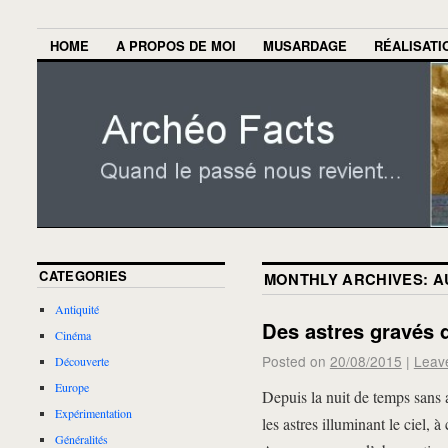
HOME
A PROPOS DE MOI
MUSARDAGE
RÉALISATI
CATEGORIES
MONTHLY ARCHIVES:
A
Antiquité
Des astres gravés d
Cinéma
Posted on
20/08/2015
|
Leav
Découverte
Europe
Depuis la nuit de temps sans 
Expérimentation
les astres illuminant le ciel, 
Généralités