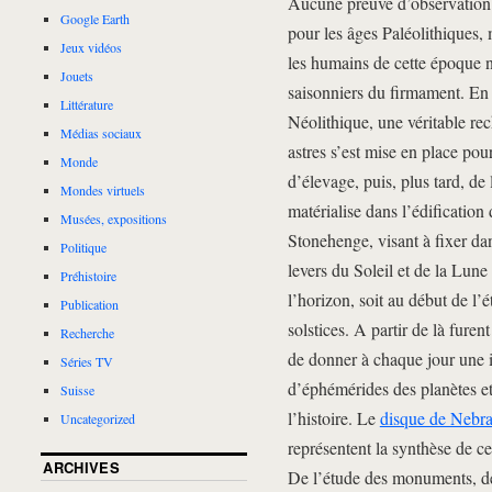
Aucune preuve d’observation 
Google Earth
pour les âges Paléolithiques
Jeux vidéos
les humains de cette époque 
Jouets
saisonniers du firmament. En r
Littérature
Néolithique, une véritable 
Médias sociaux
astres s’est mise en place pour
Monde
d’élevage, puis, plus tard, de
Mondes virtuels
matérialise dans l’édificatio
Musées, expositions
Stonehenge, visant à fixer dan
Politique
levers du Soleil et de la Lune
Préhistoire
l’horizon, soit au début de l’é
Publication
solstices. A partir de là furent
Recherche
de donner à chaque jour une id
Séries TV
d’éphémérides des planètes et 
Suisse
l’histoire. Le
disque de Nebr
Uncategorized
représentent la synthèse de c
ARCHIVES
De l’étude des monuments, des