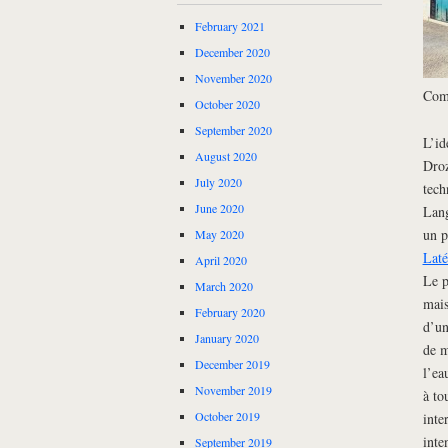
February 2021
December 2020
November 2020
Com
October 2020
September 2020
L’id
August 2020
Droz
July 2020
tech
June 2020
Lang
un p
May 2020
Lat
April 2020
Le p
March 2020
mais
February 2020
d’un
January 2020
de m
December 2019
l’ea
November 2019
à to
October 2019
inte
inte
September 2019