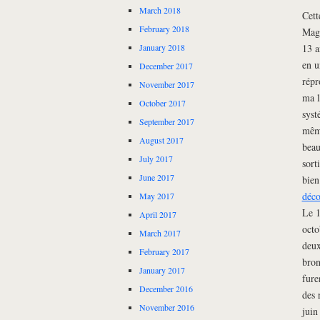
March 2018
Cett
February 2018
Maga
13 a
January 2018
en u
December 2017
répr
November 2017
ma l
October 2017
syst
September 2017
même
August 2017
beau
July 2017
sort
June 2017
bien
déco
May 2017
Le 1
April 2017
octo
March 2017
deux
February 2017
bron
January 2017
fure
December 2016
des 
November 2016
juin