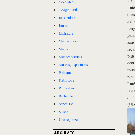
2017
Généralités
Laté
Google Earth
dire
Jeux vidéos
auto
Jouets
long
Littérature
pala
Médias sociaux
sans
lacu
Monde
plus
Mondes virtuels
cent
Musées, expositions
tout
Politique
pieu
Préhistoire
Laté
Publication
pour
Recherche
quel
Séries TV
(UI
Suisse
Uncategorized
ARCHIVES