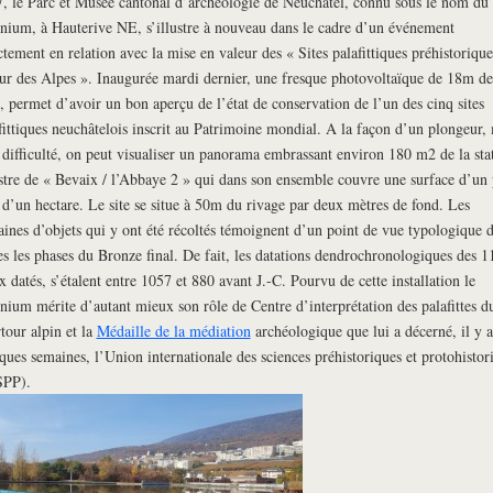
, le Parc et Musée cantonal d’archéologie de Neuchâtel, connu sous le nom du
nium, à Hauterive NE, s’illustre à nouveau dans le cadre d’un événement
ctement en relation avec la mise en valeur des « Sites palafittiques préhistorique
ur des Alpes ». Inaugurée mardi dernier, une fresque photovoltaïque de 18m de
, permet d’avoir un bon aperçu de l’état de conservation de l’un des cinq sites
fittiques neuchâtelois inscrit au Patrimoine mondial. A la façon d’un plongeur,
 difficulté, on peut visualiser un panorama embrassant environ 180 m2 de la sta
stre de « Bevaix / l’Abbaye 2 » qui dans son ensemble couvre une surface d’un
 d’un hectare. Le site se situe à 50m du rivage par deux mètres de fond. Les
aines d’objets qui y ont été récoltés témoignent d’un point de vue typologique 
es les phases du Bronze final. De fait, les datations dendrochronologiques des 1
x datés, s’étalent entre 1057 et 880 avant J.-C. Pourvu de cette installation le
nium mérite d’autant mieux son rôle de Centre d’interprétation des palafittes d
tour alpin et la
Médaille de la médiation
archéologique que lui a décerné, il y a
ques semaines, l’Union internationale des sciences préhistoriques et protohistor
SPP).