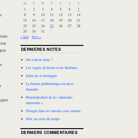
M
T
W
T
F
S
S
1
2
3
4
5
6
7
s
8
9
10
11
12
13
14
15
16
17
18
19
20
21
22
23
24
25
26
27
28
29
30
31
 mais
« Sep
Nov »
tion
DERNIÈRES NOTES
 peu
Où sont-ils donc ?
de
Les Aigles de Rome et les Barbares
1
Entre lac et montagne
La femme préhistorique est aussi
u
humaine
Réactualisation de la « damnatio
iques
memoriae »
Plongée dans les musées sous-marins
Moi, au cœur du temps
DERNIERS COMMENTAIRES