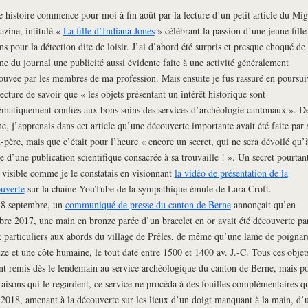
e histoire commence pour moi à fin août par la lecture d’un petit article du Mig
zine, intitulé «
La fille d’Indiana Jones
» célébrant la passion d’une jeune fille
ns pour la détection dite de loisir. J’ai d’abord été surpris et presque choqué de
ne du journal une publicité aussi évidente faite à une activité généralement
ouvée par les membres de ma profession. Mais ensuite je fus rassuré en poursui
ecture de savoir que « les objets présentant un intérêt historique sont
ématiquement confiés aux bons soins des services d’archéologie cantonaux ». D
, j’apprenais dans cet article qu’une découverte importante avait été faite par 
-père, mais que c’était pour l’heure « encore un secret, qui ne sera dévoilé qu’à
ie d’une publication scientifique consacrée à sa trouvaille ! ». Un secret pourtan
 visible comme je le constatais en visionnant
la vidéo de présentation de la
uverte
sur la chaîne YouTube de la sympathique émule de Lara Croft.
8 septembre, un
communiqué de presse du canton de Berne
annonçait qu’en
bre 2017, une main en bronze parée d’un bracelet en or avait été découverte pa
 particuliers aux abords du village de Prêles, de même qu’une lame de poignar
ze et une côte humaine, le tout daté entre 1500 et 1400 av. J.-C. Tous ces objet
nt remis dès le lendemain au service archéologique du canton de Berne, mais p
raisons qui le regardent, ce service ne procéda à des fouilles complémentaires q
 2018, amenant à la découverte sur les lieux d’un doigt manquant à la main, d’