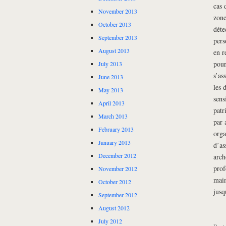
cas 
November 2013
zone
October 2013
déte
September 2013
pers
August 2013
en r
pour
July 2013
s’as
June 2013
les 
May 2013
sens
April 2013
patr
March 2013
par 
February 2013
orga
January 2013
d’as
December 2012
arch
prof
November 2012
main
October 2012
jusq
September 2012
August 2012
July 2012