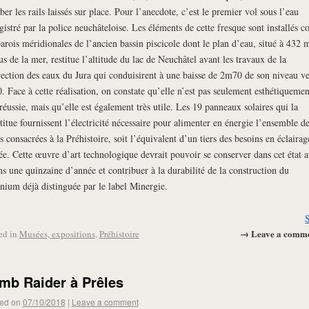
ber les rails laissés sur place. Pour l’anecdote, c’est le premier vol sous l’eau
gistré par la police neuchâteloise. Les éléments de cette fresque sont installés c
parois méridionales de l’ancien bassin piscicole dont le plan d’eau, situé à 432 
us de la mer, restitue l’altitude du lac de Neuchâtel avant les travaux de la
ection des eaux du Jura qui conduisirent à une baisse de 2m70 de son niveau ve
. Face à cette réalisation, on constate qu’elle n’est pas seulement esthétiquemen
 réussie, mais qu’elle est également très utile. Les 19 panneaux solaires qui la
titue fournissent l’électricité nécessaire pour alimenter en énergie l’ensemble d
es consacrées à la Préhistoire, soit l’équivalent d’un tiers des besoins en éclairag
e. Cette œuvre d’art technologique devrait pouvoir se conserver dans cet état a
s une quinzaine d’année et contribuer à la durabilité de la construction du
nium déjà distinguée par le label Minergie.
→ Leave a comm
ed in
Musées, expositions
,
Préhistoire
mb Raider à Prêles
ed on
07/10/2018
|
Leave a comment