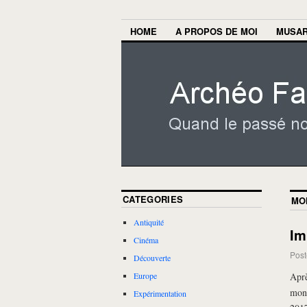
HOME
A PROPOS DE MOI
MUSA
CATEGORIES
MO
Antiquité
Im
Cinéma
Post
Découverte
Apr
Europe
mond
Expérimentation