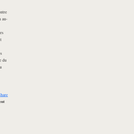
ontre
m au-
rs
t
es
e du
u
Share
ent