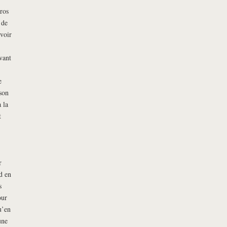
ros
 de
 voir
vant
e
son
 la
t
r
d en
s
our
u’en
une