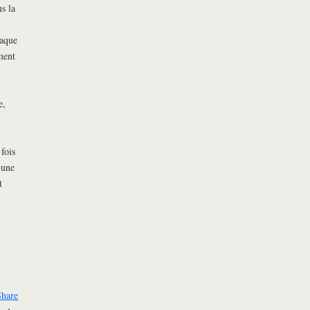
s la
haque
ment
e,
fois
 une
t
Share