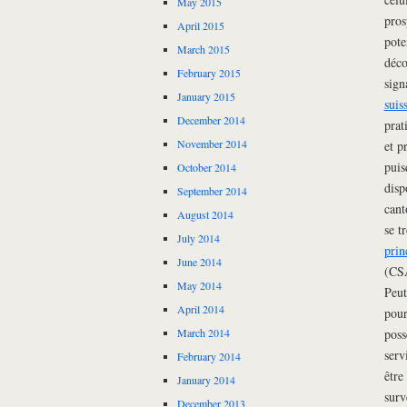
May 2015
pros
April 2015
pote
March 2015
déco
February 2015
sign
January 2015
suis
December 2014
prat
November 2014
et p
puis
October 2014
disp
September 2014
cant
August 2014
se t
July 2014
prin
June 2014
(CSA
May 2014
Peut
April 2014
pour
poss
March 2014
serv
February 2014
être
January 2014
surv
December 2013