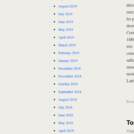
déro
August 2019
enre
July 2019
les 
June 2019
dess
May 2019
Corr
April 2019
1880
March 2019
très
cons
February 2019
sall
January 2019
musé
December 2018
moin
November 2018
Laté
October 2018
September 2018
August 2018
Post
July 2018
June 2018
To
May 2018
April 2018
Post