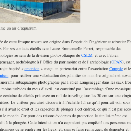
me un air d’aquarium
ée de cette fresque trouve son origine dans l’esprit de l’ingénieur et aérostier F
. Par ses contacts établis avec Laure-Emmanuelle Perret, responsable des
nologies au sein de la division photovoltaïque du
CSEM
, et avec Fabien
enegger, archéologue à l’Office du patrimoine et de l’archéologie (
OPAN
), est
rojet baptisé «
emersion
» conçu en partenariat entre l’association
Compáz
et le
énium
, pour réaliser une valorisation des palafittes de manière originale et novat
anorama subaquatique photographié par Fabien Langenegger dans les eaux froi
 moins turbides du mois d’avril, est constitué par l’assemblage d’une mosaïque
e centaine de clichés pris avec un rail de traveling tous les 30 cm sur une vingt
ètres. Le visiteur peu ainsi découvrir à l’échelle 1:1 ce qu’il pourrait voir sous
u s’il avait le droit et les capacités de plonger à cet endroit, ce qui n’est pas acc
ut le monde. Car pour des raisons évidentes de protection le site lui-même est
rdit à la plongée. Cette interdiction n’a cependant pas empêché des personnes m
ntionnées de se rendre sur les lieux, et, sans se faire remarquer, de démonter et