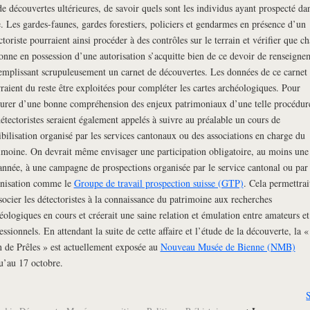
de découvertes ultérieures, de savoir quels sont les individus ayant prospecté dan
. Les gardes-faunes, gardes forestiers, policiers et gendarmes en présence d’un
ctoriste pourraient ainsi procéder à des contrôles sur le terrain et vérifier que c
onne en possession d’une autorisation s’acquitte bien de ce devoir de renseigne
emplissant scrupuleusement un carnet de découvertes. Les données de ce carnet
raient du reste être exploitées pour compléter les cartes archéologiques. Pour
surer d’une bonne compréhension des enjeux patrimoniaux d’une telle procédur
détectoristes seraient également appelés à suivre au préalable un cours de
ibilisation organisé par les services cantonaux ou des associations en charge du
imoine. On devrait même envisager une participation obligatoire, au moins une 
année, à une campagne de prospections organisée par le service cantonal ou par
nisation comme le
Groupe de travail prospection suisse (GTP)
. Cela permettrai
socier les détectoristes à la connaissance du patrimoine aux recherches
éologiques en cours et créerait une saine relation et émulation entre amateurs et
essionnels. En attendant la suite de cette affaire et l’étude de la découverte, la «
 de Prêles » est actuellement exposée au
Nouveau Musée de Bienne (NMB)
u’au 17 octobre.