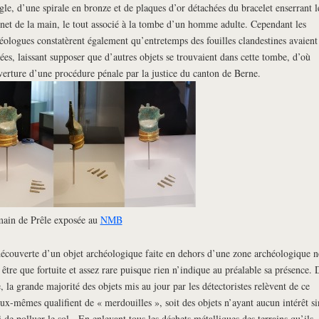
gle, d’une spirale en bronze et de plaques d’or détachées du bracelet enserrant l
net de la main, le tout associé à la tombe d’un homme adulte. Cependant les
éologues constatèrent également qu’entretemps des fouilles clandestines avaient
ées, laissant supposer que d’autres objets se trouvaient dans cette tombe, d’où
verture d’une procédure pénale par la justice du canton de Berne.
ain de Prêle exposée au
NMB
écouverte d’un objet archéologique faite en dehors d’une zone archéologique n
 être que fortuite et assez rare puisque rien n’indique au préalable sa présence. 
e, la grande majorité des objets mis au jour par les détectoristes relèvent de ce
ux-mêmes qualifient de « merdouilles », soit des objets n’ayant aucun intérêt s
i de polluer le sol. En enlevant tous les déchets métalliques des terrains qu’ils