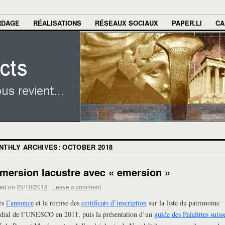
RDAGE
RÉALISATIONS
RÉSEAUX SOCIAUX
PAPER.LI
CA
NTHLY ARCHIVES:
OCTOBER 2018
mersion lacustre avec « emersion »
ed on
25/10/2018
|
Leave a comment
ès
l’annonce
et la remise des
certificats d’inscription
sur la liste du patrimoine
ial de l’UNESCO en 2011, puis la présentation d’un
guide des Palafittes suiss