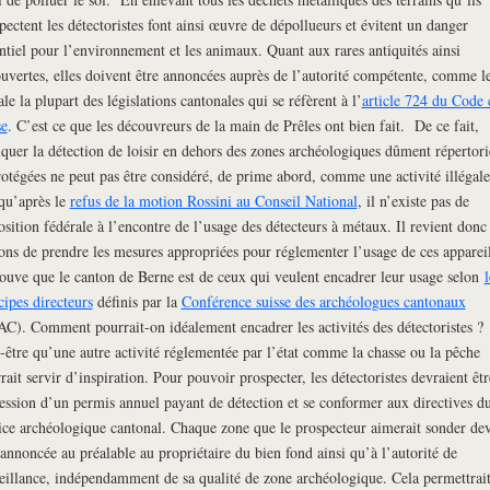
pectent les détectoristes font ainsi œuvre de dépollueurs et évitent un danger
ntiel pour l’environnement et les animaux. Quant aux rares antiquités ainsi
uvertes, elles doivent être annoncées auprès de l’autorité compétente, comme l
ale la plupart des législations cantonales qui se réfèrent à l’
article 724 du Code 
se
. C’est ce que les découvreurs de la main de Prêles ont bien fait. De ce fait,
iquer la détection de loisir en dehors des zones archéologiques dûment répertori
rotégées ne peut pas être considéré, de prime abord, comme une activité illégale
qu’après le
refus de la motion Rossini au Conseil National
, il n’existe pas de
osition fédérale à l’encontre de l’usage des détecteurs à métaux. Il revient donc
ons de prendre les mesures appropriées pour réglementer l’usage de ces appareil
rouve que le canton de Berne est de ceux qui veulent encadrer leur usage selon
l
cipes directeurs
définis par la
Conférence suisse des archéologues cantonaux
C). Comment pourrait-on idéalement encadrer les activités des détectoristes ?
-être qu’une autre activité réglementée par l’état comme la chasse ou la pêche
rait servir d’inspiration. Pour pouvoir prospecter, les détectoristes devraient êtr
ession d’un permis annuel payant de détection et se conformer aux directives d
ice archéologique cantonal. Chaque zone que le prospecteur aimerait sonder dev
 annoncée au préalable au propriétaire du bien fond ainsi qu’à l’autorité de
eillance, indépendamment de sa qualité de zone archéologique. Cela permettrait