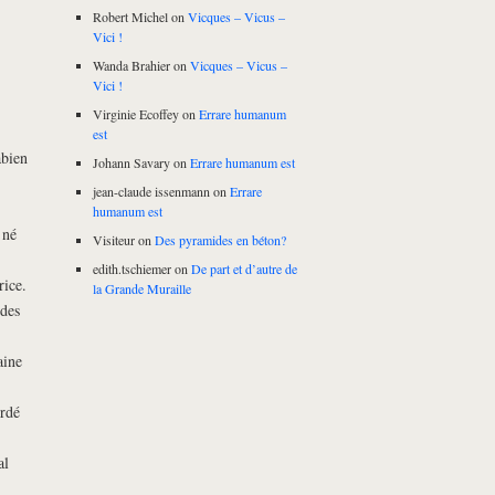
Robert Michel
on
Vicques – Vicus –
Vici !
Wanda Brahier
on
Vicques – Vicus –
Vici !
Virginie Ecoffey
on
Errare humanum
est
abien
Johann Savary
on
Errare humanum est
jean-claude issenmann
on
Errare
humanum est
 né
Visiteur
on
Des pyramides en béton?
edith.tschiemer
on
De part et d’autre de
rice.
la Grande Muraille
des
aine
ordé
al