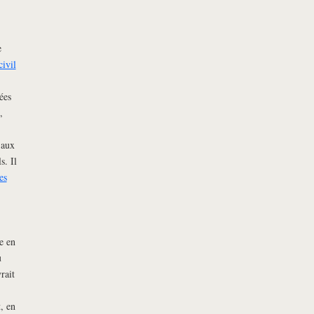
e
civil
ées
,
 aux
s. Il
es
e en
u
rait
, en