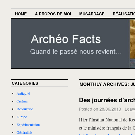
HOME
A PROPOS DE MOI
MUSARDAGE
RÉALISATI
CATEGORIES
MONTHLY ARCHIVES:
J
Antiquité
Des journées d’arc
Cinéma
Posted on
28/06/2013
|
Leav
Découverte
Europe
Hier l’Institut National de R
Expérimentation
et le ministère français de la
Généralités