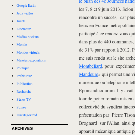
le bilan des 4e Journées nati
Google Earth
les 7, 8 et 9 juin 2013. Selon 
Jeux vidéos
rencontré un succès, car plus
Jouets
lieux en France métropolitain
Littérature
participé à ce rendez-vous qu
Médias sociaux
dans plus de 440 communes, s
Monde
de 31% par rapport à 2012. Po
Mondes virtuels
me suis rendu sur le site arc
Musées, expositions
Montbéliard
, pour expériment
Politique
Mandeure
» qui permet une vis
Préhistoire
numérique ou téléphone intell
Publication
Epomanduodurum. Il y avait é
Recherche
four de potier romain mis en
Séries TV
collectivité du syndicat int
Suisse
présentation par Pierre Tiso
Uncategorized
Brognard sur l’Allan, ainsi 
ARCHIVES
appareil mécanique antique pe