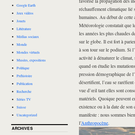
favorise la propagation des i
Google Earth
réchauffement climatique lié 
Jeux vidéos
humaines. Au début de cette 
Jouets
Météorologie constatait que l
Littérature
les années les plus chaudes d
Médias sociaux
sur le globe. Il est fort à par
Monde
à son tour sur le podium. Si 
Mondes virtuels
activité à dénaturer le climat
Musées, expositions
quand on étudie les mutation
Politique
pression démographique de l’h
Préhistoire
désertifient, l’eau se raréfien
Publication
vue d’œil tant elles sont con
Recherche
matériels. Quoique peuvent e
Séries TV
existence ou à la date de son 
Suisse
manifeste : nous sommes bien 
Uncategorized
l’
Anthropocène
.
ARCHIVES