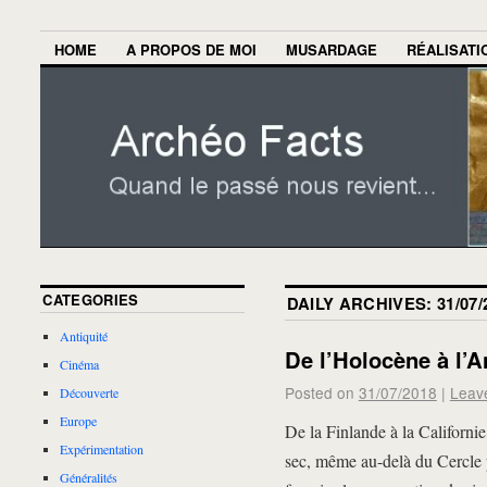
HOME
A PROPOS DE MOI
MUSARDAGE
RÉALISATI
CATEGORIES
DAILY ARCHIVES:
31/07/
Antiquité
De l’Holocène à l’
Cinéma
Posted on
31/07/2018
|
Leav
Découverte
Europe
De la Finlande à la Californie,
Expérimentation
sec, même au-delà du Cercle po
Généralités