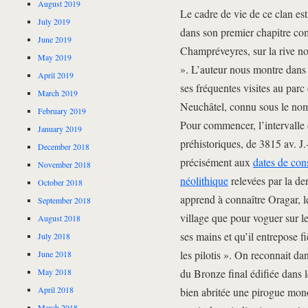
August 2019
Le cadre de vie de ce clan est
July 2019
dans son premier chapitre com
June 2019
Champréveyres, sur la rive n
May 2019
». L’auteur nous montre dans ce
April 2019
ses fréquentes visites au par
March 2019
Neuchâtel, connu sous le nom
February 2019
Pour commencer, l’intervalle 
January 2019
préhistoriques, de 3815 av. J.
December 2018
précisément aux
dates de con
November 2018
néolithique
relevées par la de
October 2018
apprend à connaître Oragar, l
September 2018
village que pour voguer sur le
August 2018
ses mains et qu’il entrepose f
July 2018
les pilotis ». On reconnait d
June 2018
du Bronze final édifiée dans 
May 2018
April 2018
bien abritée une pirogue mono
March 2018