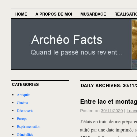
HOME
A PROPOS DE MOI
MUSARDAGE
RÉALISATI
CATEGORIES
DAILY ARCHIVES:
30/11/
Antiquité
Entre lac et monta
Cinéma
Posted on
30/11/2020
|
Leav
Découverte
Europe
J’étais en train de me prépar
Expérimentation
attiré par une date imprimée sur
Généralités