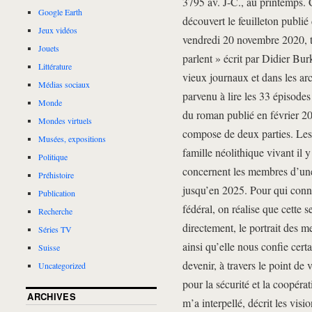
3795 av. J-C., au printemps. C’
Google Earth
découvert le feuilleton publi
Jeux vidéos
vendredi 20 novembre 2020, ti
Jouets
parlent » écrit par Didier Bur
Littérature
vieux journaux et dans les arc
Médias sociaux
parvenu à lire les 33 épisodes
Monde
du roman publié en février 201
Mondes virtuels
compose de deux parties. Les 
Musées, expositions
famille néolithique vivant il y
Politique
concernent les membres d’une
Préhistoire
jusqu’en 2025. Pour qui connai
Publication
fédéral, on réalise que cette s
Recherche
directement, le portrait des m
Séries TV
ainsi qu’elle nous confie cert
Suisse
devenir, à travers le point de
Uncategorized
pour la sécurité et la coopéra
ARCHIVES
m’a interpellé, décrit les vi