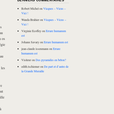
Robert Michel
on
Vicques – Vicus –
Vici !
Wanda Brahier
on
Vicques – Vicus –
Vici !
s
Virginie Ecoffey
on
Errare humanum
au
est
n os
Johann Savary
on
Errare humanum est
égie
jean-claude issenmann
on
Errare
humanum est
 au
Visiteur
on
Des pyramides en béton?
edith.tschiemer
on
De part et d’autre de
 les
la Grande Muraille
re
ont
ille
à