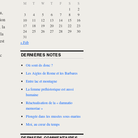
M
T
W
T
F
S
S
1
2
u,
3
4
5
6
7
8
9
ion
10
11
12
13
14
15
16
17
18
19
20
21
22
23
 la
24
25
26
27
28
29
30
 la
31
est
« Feb
DERNIÈRES NOTES
c
Où sont-ils donc ?
Les Aigles de Rome et les Barbares
Entre lac et montagne
La femme préhistorique est aussi
humaine
Réactualisation de la « damnatio
memoriae »
Plongée dans les musées sous-marins
Moi, au cœur du temps
DERNIERS COMMENTAIRES