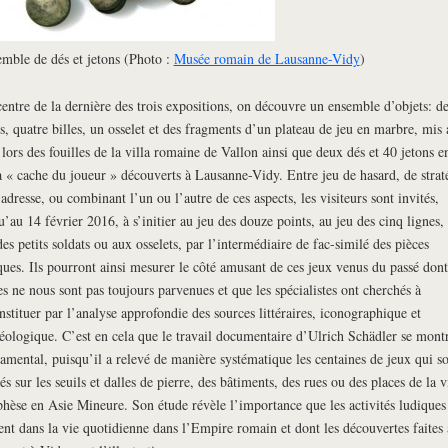
mble de dés et jetons (Photo :
Musée romain de Lausanne-Vidy
)
entre de la dernière des trois expositions, on découvre un ensemble d’objets: de
s, quatre billes, un osselet et des fragments d’un plateau de jeu en marbre, mis 
 lors des fouilles de la villa romaine de Vallon ainsi que deux dés et 40 jetons e
a « cache du joueur » découverts à Lausanne-Vidy. Entre jeu de hasard, de strat
’adresse, ou combinant l’un ou l’autre de ces aspects, les visiteurs sont invités,
u’au 14 février 2016, à s’initier au jeu des douze points, au jeu des cinq lignes,
des petits soldats ou aux osselets, par l’intermédiaire de fac-similé des pièces
ques. Ils pourront ainsi mesurer le côté amusant de ces jeux venus du passé dont
es ne nous sont pas toujours parvenues et que les spécialistes ont cherchés à
nstituer par l’analyse approfondie des sources littéraires, iconographique et
éologique. C’est en cela que le travail documentaire d’Ulrich Schädler se mont
amental, puisqu’il a relevé de manière systématique les centaines de jeux qui s
és sur les seuils et dalles de pierre, des bâtiments, des rues ou des places de la v
hèse en Asie Mineure. Son étude révèle l’importance que les activités ludiques
ent dans la vie quotidienne dans l’Empire romain et dont les découvertes faites 