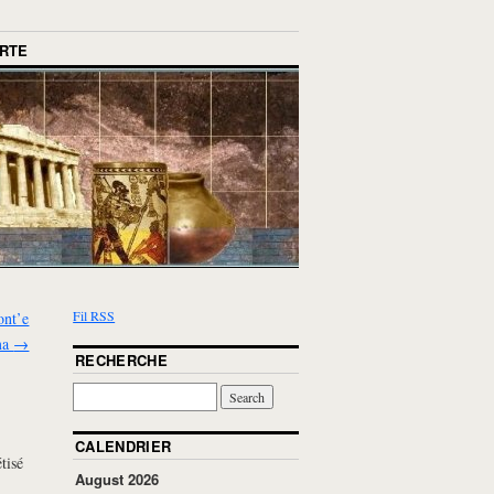
RTE
Fil RSS
ont’e
ma
→
RECHERCHE
CALENDRIER
tisé
August 2026