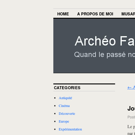
HOME
A PROPOS DE MOI
MUSA
←
A
CATEGORIES
Antiquité
Cinéma
Jo
Découverte
Post
Europe
Le p
Expérimentation
par 