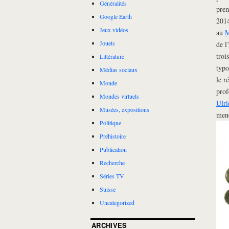
Généralités
prem
Google Earth
2014
Jeux vidéos
au
M
Jouets
de l
troi
Littérature
typo
Médias sociaux
le r
Monde
prof
Mondes virtuels
Ulri
Musées, expositions
mené
Politique
Préhistoire
Publication
Recherche
Séries TV
Suisse
Uncategorized
ARCHIVES