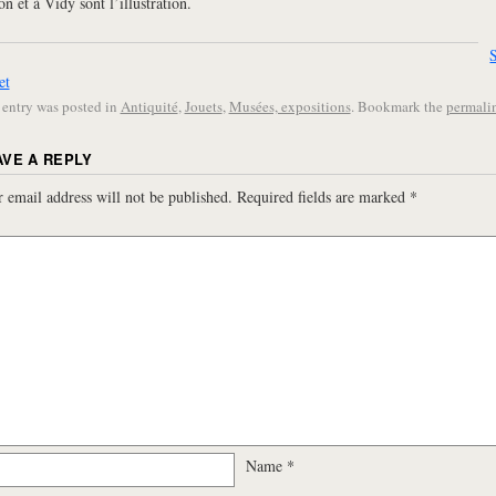
on et à Vidy sont l’illustration.
et
 entry was posted in
Antiquité
,
Jouets
,
Musées, expositions
. Bookmark the
permali
AVE A REPLY
 email address will not be published.
Required fields are marked
*
Name
*