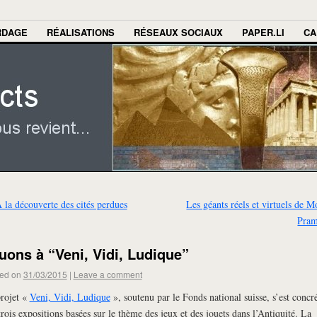
RDAGE
RÉALISATIONS
RÉSEAUX SOCIAUX
PAPER.LI
CA
 la découverte des cités perdues
Les géants réels et virtuels de M
Pra
uons à “Veni, Vidi, Ludique”
ed on
31/03/2015
|
Leave a comment
rojet «
Veni, Vidi, Ludique
», soutenu par le Fonds national suisse, s’est concré
trois expositions basées sur le thème des jeux et des jouets dans l’Antiquité. La