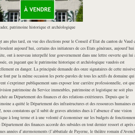
ader, patrimoine historique et archéologique
t ans plus tard, en vue des élections pour le Conseil d’Etat du canton de Vaud 
éroulent aujourd’hui, certains des initiateurs de ces Etats généraux, aujourd’hui 
aite, ont à nouveau interpellé leur gouvernement dans une lettre ouverte qui lui 
ssée, en jugeant que le patrimoine historique et archéologique vaudois est
ellement en danger. La principale demande des onze signataires de cette missive
se font par la même occasion les porte-paroles de tous les actifs du domaine qui
ent s’exprimer publiquement sans exposer leur carrière professionnelle, est que
ivision patrimoine du Service immeubles, patrimoine et logistique ne soit plus
achée au Département des finances et des relations extérieures. Depuis que le
imoine a quitté le Département des infrastructures et des ressources humaines e
, nous constatons qu’il subit de graves atteintes dues à l’absence d’une vision
tique à long terme et à une volonté d’économiser sur les budgets de fonctionne
e Département des finances accorde des subsides en tout dernier ressort et après 
ues années d’atermoiements (l’abbatiale de Payerne, le théâtre romain d’Avenc