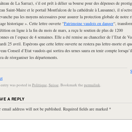
hâteau de La Sarraz), s’il est prêt à délier sa bourse pour des dépenses de prestig
eau Saint-Maire et le portail Montfalcon de la cathédrale à Lausanne), il n’octro
evanche pas les moyens nécessaires pour assurer la protection globale de notre r
tage historique ». Cette lettre ouverte “
Patrimoine vaudois en danger
“, transfor
étition en ligne à la fin du mois de mars, a reçu le soutien de plus de 1200
onnes en l’espace de 4 semaines. Elle a été remise au chancelier de l’Etat de Va
ardi 25 avril. Espérons que cette lettre ouverte ne restera pas lettre-morte et qu
eau Conseil d’Etat vaudois qui sortira des urnes saura en tenir compte lorsqu’i
ira de réorganiser les départements.
et
 entry was posted in
Politique
,
Suisse
. Bookmark the
permalink
.
AVE A REPLY
 email address will not be published.
Required fields are marked
*