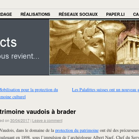
RDAGE
RÉALISATIONS
RÉSEAUX SOCIAUX
PAPER.LI
CA
obilisation pour la protection du
Les Palafittes suisses ont un nouveau 
imoine culturel
trimoine vaudois à brader
ed on
30/04/2017
|
Leave a comment
Vaudois, dans le domaine de la
protection du patrimoine
ont été des précurseur
ulguant en 1898, sous l’impulsion de l’archéologue Albert Naef, Chef du Serv