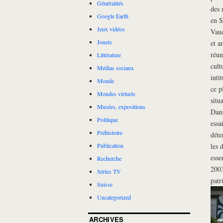
Généralités
des 
Google Earth
en S
Jeux vidéos
Vaud
Jouets
et a
réun
Littérature
cult
Médias sociaux
inti
Monde
ce p
Mondes virtuels
situ
Musées, expositions
Dans
Politique
essa
Préhistoire
déte
les 
Publication
esse
Recherche
2003
Séries TV
patr
Suisse
Uncategorized
ARCHIVES