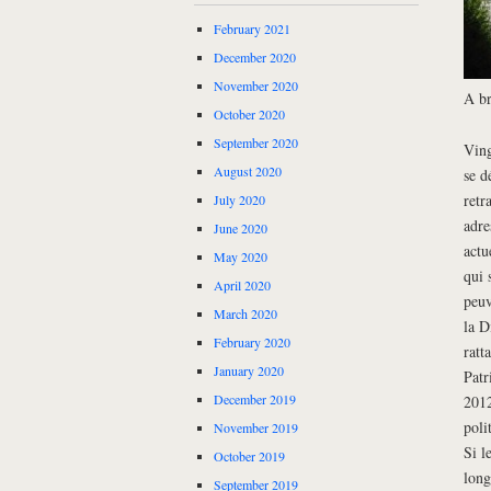
February 2021
December 2020
November 2020
A br
October 2020
September 2020
Ving
August 2020
se d
retr
July 2020
adre
June 2020
actu
May 2020
qui 
April 2020
peuv
March 2020
la D
February 2020
ratt
January 2020
Patr
December 2019
2012
poli
November 2019
Si l
October 2019
long
September 2019