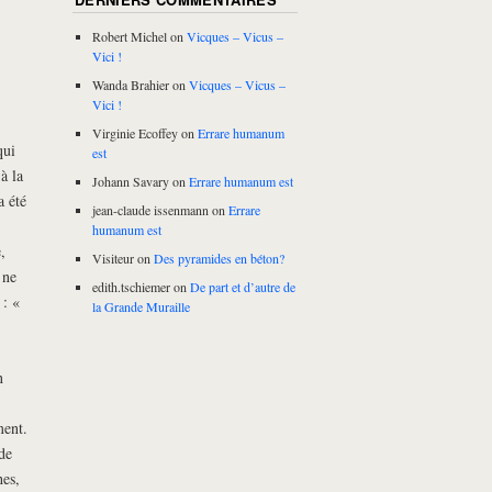
Robert Michel
on
Vicques – Vicus –
Vici !
Wanda Brahier
on
Vicques – Vicus –
Vici !
Virginie Ecoffey
on
Errare humanum
qui
est
à la
Johann Savary
on
Errare humanum est
a été
jean-claude issenmann
on
Errare
humanum est
,
Visiteur
on
Des pyramides en béton?
 ne
edith.tschiemer
on
De part et d’autre de
 : «
la Grande Muraille
n
ment.
de
hes,