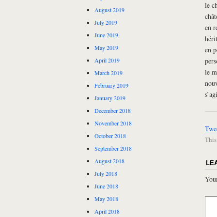
le c
August 2019
chât
July 2019
en r
June 2019
héri
May 2019
en p
pers
April 2019
le m
March 2019
nouv
February 2019
s’ag
January 2019
December 2018
November 2018
Twe
October 2018
This
September 2018
August 2018
LE
July 2018
Your
June 2018
May 2018
April 2018