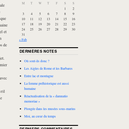
M
T
W
T
F
S
S
ale
1
2
e
3
4
5
6
7
8
9
ique
10
11
12
13
14
15
16
17
18
19
20
21
22
23
maine
24
25
26
27
28
29
30
el et
31
n
« Feb
s de
DERNIÈRES NOTES
et.
Où sont-ils donc ?
emier
Les Aigles de Rome et les Barbares
Entre lac et montagne
 avec
La femme préhistorique est aussi
humaine
ril
Réactualisation de la « damnatio
le
memoriae »
Plongée dans les musées sous-marins
Moi, au cœur du temps
DERNIERS COMMENTAIRES