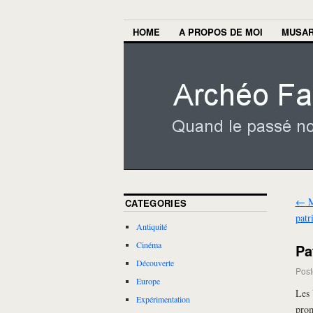
HOME
A PROPOS DE MOI
MUSA
←
M
CATEGORIES
patr
Antiquité
Cinéma
Pa
Découverte
Post
Europe
Les 
Expérimentation
prom