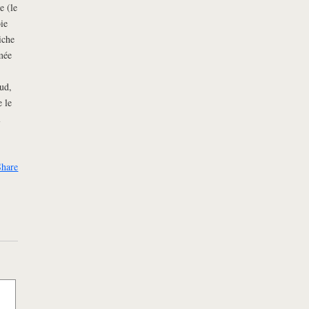
e (le
ie
iche
mée
ud,
e le
l
Share