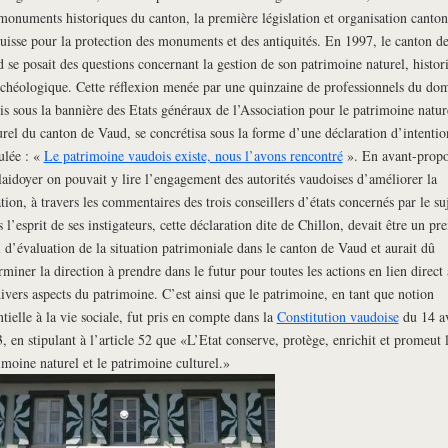
monuments historiques du canton, la première législation et organisation canton
uisse pour la protection des monuments et des antiquités. En 1997, le canton d
 se posait des questions concernant la gestion de son patrimoine naturel, histor
rchéologique. Cette réflexion menée par une quinzaine de professionnels du do
is sous la bannière des Etats généraux de l’Association pour le patrimoine natur
urel du canton de Vaud, se concrétisa sous la forme d’une déclaration d’intentio
tulée : «
Le patrimoine vaudois existe, nous l’avons rencontré
». En avant-propo
laidoyer on pouvait y lire l’engagement des autorités vaudoises d’améliorer la
ation, à travers les commentaires des trois conseillers d’états concernés par le suj
 l’esprit de ses instigateurs, cette déclaration dite de Chillon, devait être un pr
i d’évaluation de la situation patrimoniale dans le canton de Vaud et aurait dû
rminer la direction à prendre dans le futur pour toutes les actions en lien direct
divers aspects du patrimoine. C’est ainsi que le patrimoine, en tant que notion
ntielle à la vie sociale, fut pris en compte dans la
Constitution vaudoise
du 14 av
, en stipulant à l’article 52 que «L’Etat conserve, protège, enrichit et promeut 
imoine naturel et le patrimoine culturel.»