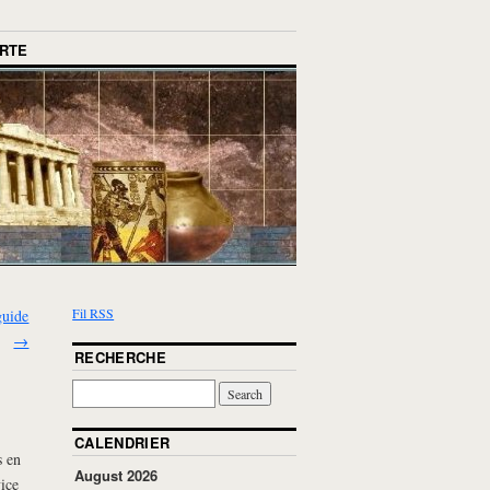
RTE
Fil RSS
guide
→
RECHERCHE
CALENDRIER
s en
August 2026
ice