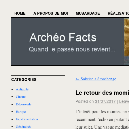
HOME
A PROPOS DE MOI
MUSARDAGE
RÉALISATI
←
Solstice à Stonehenge
CATEGORIES
Antiquité
Le retour des mom
Cinéma
Posted on
31/07/2017
|
Leav
Découverte
L’intérêt pour les momies ne 
Europe
récemment l’écho en parlant
Expérimentation
leur sujet. Une vague médiatiq
Généralités