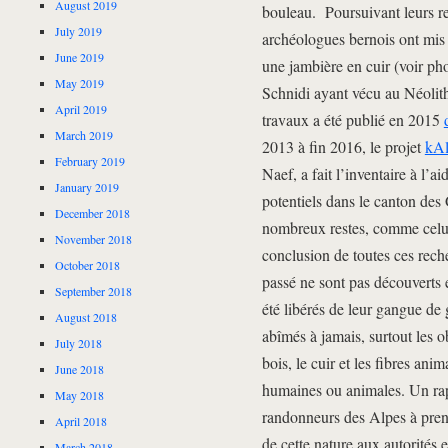
August 2019
bouleau. Poursuivant leurs re
July 2019
archéologues bernois ont mis 
June 2019
une jambière en cuir (voir ph
May 2019
Schnidi ayant vécu au Néolith
April 2019
travaux a été publié en 2015
March 2019
2013 à fin 2016, le projet
kAl
February 2019
Naef, a fait l’inventaire à l’a
January 2019
potentiels dans le canton des
December 2018
nombreux restes, comme celu
November 2018
conclusion de toutes ces reche
October 2018
passé ne sont pas découverts e
September 2018
été libérés de leur gangue de g
August 2018
abîmés à jamais, surtout les 
July 2018
bois, le cuir et les fibres a
June 2018
humaines ou animales. Un rapp
May 2018
randonneurs des Alpes à prend
April 2018
de cette nature aux autorités e
March 2018