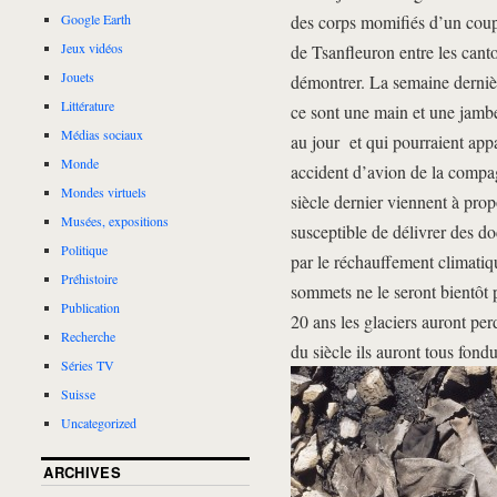
des corps momifiés d’un coupl
Google Earth
Jeux vidéos
de Tsanfleuron entre les canto
Jouets
démontrer. La semaine derniè
Littérature
ce sont une main et une jambe
Médias sociaux
au jour et qui pourraient app
Monde
accident d’avion de la compa
Mondes virtuels
siècle dernier viennent à pro
Musées, expositions
susceptible de délivrer des d
Politique
par le réchauffement climatiqu
Préhistoire
sommets ne le seront bientôt 
Publication
20 ans les glaciers auront per
Recherche
du siècle ils auront tous fondu
Séries TV
Suisse
Uncategorized
ARCHIVES