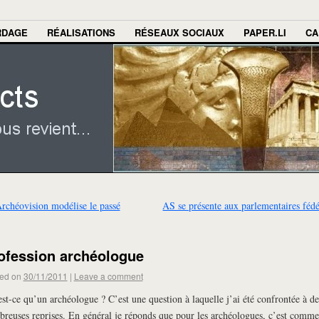
RDAGE
RÉALISATIONS
RÉSEAUX SOCIAUX
PAPER.LI
CA
rchéovision modélise le passé
AS se présente aux parlementaires féd
ofession archéologue
ed on
30/11/2011
|
Leave a comment
st-ce qu’un archéologue ? C’est une question à laquelle j’ai été confrontée à de
reuses reprises. En général je réponds que pour les archéologues, c’est comme