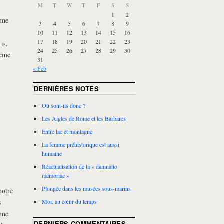
M
T
W
T
F
S
S
1
2
une
3
4
5
6
7
8
9
10
11
12
13
14
15
16
17
18
19
20
21
22
23
»,
24
25
26
27
28
29
30
7ème
31
« Feb
DERNIÈRES NOTES
Où sont-ils donc ?
Les Aigles de Rome et les Barbares
Entre lac et montagne
La femme préhistorique est aussi
humaine
Réactualisation de la « damnatio
memoriae »
Plongée dans les musées sous-marins
notre
s
Moi, au cœur du temps
nne
DERNIERS COMMENTAIRES