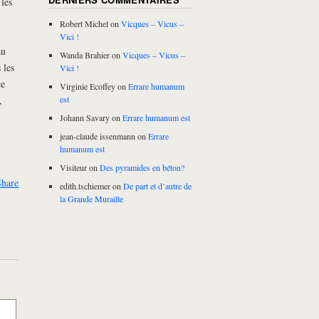
les
Robert Michel
on
Vicques – Vicus –
Vici !
au
Wanda Brahier
on
Vicques – Vicus –
 les
Vici !
ce
Virginie Ecoffey
on
Errare humanum
,
est
Johann Savary
on
Errare humanum est
jean-claude issenmann
on
Errare
humanum est
Visiteur
on
Des pyramides en béton?
Share
edith.tschiemer
on
De part et d’autre de
la Grande Muraille