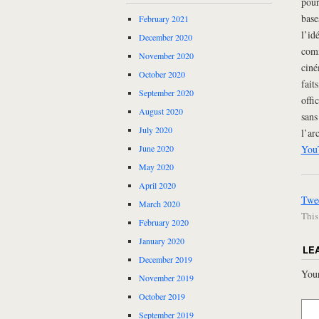
pour
base
February 2021
l’id
December 2020
comm
November 2020
ciné
October 2020
fait
September 2020
offi
August 2020
sans
July 2020
l’ar
You
June 2020
May 2020
April 2020
Twe
March 2020
This
February 2020
January 2020
LE
December 2019
Your
November 2019
October 2019
September 2019