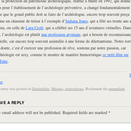
 la protection du patrimoine archéologique, établie à Malte en 1992, qui donne 
s pour l’établissement de l’archéologie préventive, a changé fondamentalement
ée que le grand public doit se faire de l’archéologue, encore trop souvent perçu
e un chasseur de trésor à l’exemple d’
Indiana Jones
, qui a fêté ses trente ans 
ma, ou celle de
Lara Croft
, qui a célébré ses 15 ans d’aventures virtuelles. Dans
s, l’archéologie est plutôt
une profession atypique
, qui a besoin de reconnaissan
cielle, car encore trop souvent assimilée à une forme de dilettantisme. Notre tort
 doute, c’est d’exercer une profession de rêve, soutenu par notre passion, car
chéologie est sexy, comme le montre de manière humoristique
ce petit film sur
Tube
.
et
 entry was posted in
Généralités
,
Musées, expositions
. Bookmark the
permalink
.
AVE A REPLY
 email address will not be published.
Required fields are marked
*