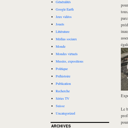
Généralités
pour
Google Earth
tous
Jeux vidéos
parc
Jouets
préd
inau
Littérature
asse
Médias sociaux
égal
Monde
Mondes virtuels
Musées, expositions
Politique
Préhistoire
Publication
Recherche
Expo
Séries TV
Suisse
Le b
Uncategorized
prof
pour
ARCHIVES