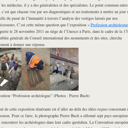
 les médecins, il y a des généralistes et des spécialistes. Le point commun entre
, c’est que chacun vise par ses diagnostiques et ses traitements à mettre au jour 
elle du passé de l’humanité à travers l’analyse des vestiges laissés par nos
écesseurs. C’est cette même question que l’exposition «
Profession archéologue
gurée le 28 novembre 2011 au siège de l’Unesco à Paris, dans le cadre de la 1
mblée générale du Conseil international des monuments et des sites, cherche
ement à donner une réponse.
sition “Profession archéologue” (Photos : Pierre Buch)
ut de cette exposition itinérante est d’aller au-delà des idées reçues concernant 
ession. Pour ce faire, le photographe Pierre Buch a sillonné sept pays européen
 rencontrer les archéologues dans leur cadre quotidien. La Convention europée