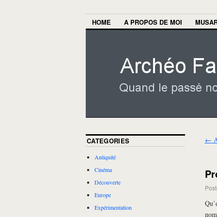
HOME
A PROPOS DE MOI
MUSA
←
A
CATEGORIES
Antiquité
Cinéma
Pr
Découverte
Post
Europe
Qu’e
Expérimentation
nomb