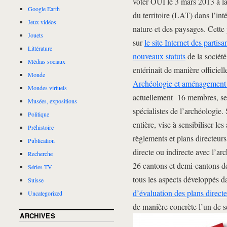
voter OUI le 3 mars 2013 à l
Google Earth
du territoire (LAT) dans l’int
Jeux vidéos
nature et des paysages. Cette 
Jouets
sur
le site Internet des partisa
Littérature
nouveaux statuts
de la société
Médias sociaux
entérinait de manière officiel
Monde
Archéologie et aménagement d
Mondes virtuels
actuellement 16 membres, se 
Musées, expositions
spécialistes de l’archéologie. 
Politique
entière, vise à sensibiliser les
Préhistoire
règlements et plans directeur
Publication
directe ou indirecte avec l’ar
Recherche
26 cantons et demi-cantons de
Séries TV
tous les aspects développés 
Suisse
d’évaluation des plans direct
Uncategorized
de manière concrète l’un de se
ARCHIVES