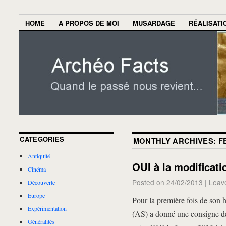
HOME
A PROPOS DE MOI
MUSARDAGE
RÉALISATI
CATEGORIES
MONTHLY ARCHIVES:
F
Antiquité
OUI à la modificati
Cinéma
Posted on
24/02/2013
|
Leav
Découverte
Europe
Pour la première fois de son h
Expérimentation
(AS) a donné une consigne de 
Généralités