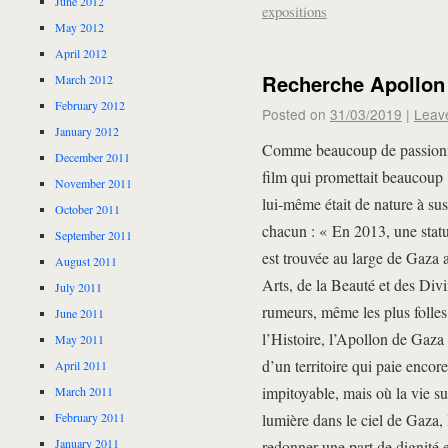
June 2012
expositions
May 2012
April 2012
Recherche Apollon
March 2012
February 2012
Posted on
31/03/2019
|
Leav
January 2012
Comme beaucoup de passionné(e
December 2011
film qui promettait beaucoup
November 2011
lui-même était de nature à susc
October 2011
chacun : « En 2013, une statu
September 2011
est trouvée au large de Gaza 
August 2011
Arts, de la Beauté et des Divi
July 2011
rumeurs, même les plus folles.
June 2011
l’Histoire, l’Apollon de Gaz
May 2011
d’un territoire qui paie encor
April 2011
impitoyable, mais où la vie s
March 2011
lumière dans le ciel de Gaza, l
February 2011
January 2011
redonner une part de dignité e