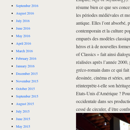
September 2016
résume bien ce que ses concep
August 2016
les périodes médiévales et mod
July 2016
antique. Elles l’ont absorbé, 
June 2016
contemporain et la culture pop
May 2016
emparés des modèles classiq
April 2016
héros et à de nouvelles forme
March 2016
of Classics » fait ainsi dialo
February 2016
réalisées après l’année 2000,
January 2016
gréco-romain dans ce qui fait 
December 2015
dessinée, cinéma et séries, 
November 2015
réinterprète-t-elle son hérita
October 2015
Etats-Unis d’Amérique ? Pourqu
September 2015
occidentale dans ses productio
August 2015
cessé de circuler, d’être conf
July 2015
June 2015
May 2015