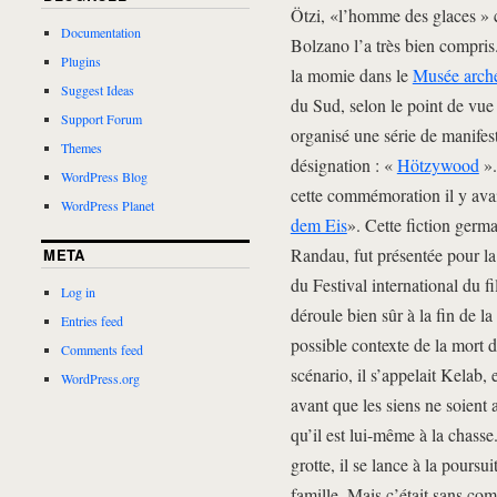
Ötzi, «l’homme des glaces » c
Documentation
Bolzano l’a très bien compris.
Plugins
la momie dans le
Musée arché
Suggest Ideas
du Sud, selon le point de vue l
Support Forum
organisé une série de manifes
Themes
désignation : «
Hötzywood
».
WordPress Blog
cette commémoration il y avai
WordPress Planet
dem Eis
». Cette fiction germa
Randau, fut présentée pour la
META
du Festival international du f
Log in
déroule bien sûr à la fin de l
Entries feed
possible contexte de la mort d
Comments feed
scénario, il s’appelait Kelab, 
WordPress.org
avant que les siens ne soient 
qu’il est lui-même à la chass
grotte, il se lance à la poursu
famille. Mais c’était sans co