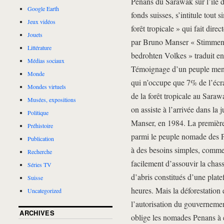
Pénans du Sarawak sur l’île 
Google Earth
fonds suisses, s’intitule tou
Jeux vidéos
forêt tropicale » qui fait dire
Jouets
par Bruno Manser « Stimmen
Littérature
bedrohten Volkes » traduit en 
Médias sociaux
Témoignage d’un peuple men
Monde
qui n’occupe que 7% de l’écra
Mondes virtuels
de la forêt tropicale au Saraw
Musées, expositions
on assiste à l’arrivée dans l
Politique
Manser, en 1984. La première 
Préhistoire
parmi le peuple nomade des Pe
Publication
à des besoins simples, comme
Recherche
facilement d’assouvir la chasse
Séries TV
d’abris constitués d’une plat
Suisse
heures. Mais la déforestation
Uncategorized
l’autorisation du gouverneme
ARCHIVES
oblige les nomades Penans à e