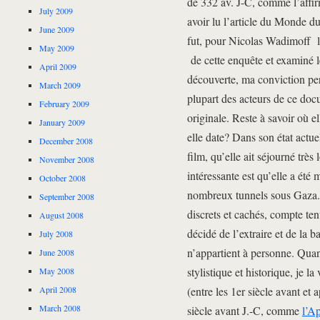
de 332 av. J-C, comme l’affir
July 2009
avoir lu l’article du Monde d
June 2009
fut, pour Nicolas Wadimoff le
May 2009
de cette enquête et examiné l
April 2009
découverte, ma conviction pers
March 2009
plupart des acteurs de ce docu
February 2009
originale. Reste à savoir où e
January 2009
elle date? Dans son état actu
December 2008
film, qu’elle ait séjourné tr
November 2008
intéressante est qu’elle a été 
October 2008
nombreux tunnels sous Gaza. C
September 2008
discrets et cachés, compte ten
August 2008
décidé de l’extraire et de la 
July 2008
n’appartient à personne. Quan
June 2008
stylistique et historique, je
May 2008
April 2008
(entre les 1er siècle avant et
March 2008
siècle avant J.-C, comme
l’A