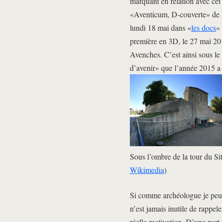
marquant en relation avec cet
«Aventicum, D-couverte» de P
lundi 18 mai dans «
les docs
»
première en 3D, le 27 mai 201
Avenches. C’est ainsi sous le
d’avenir» que l’année 2015 a 
Sous l’ombre de la tour du S
Wikimedia
)
Si comme archéologue je peux 
n’est jamais inutile de rappel
réelle motivation. D’une part,