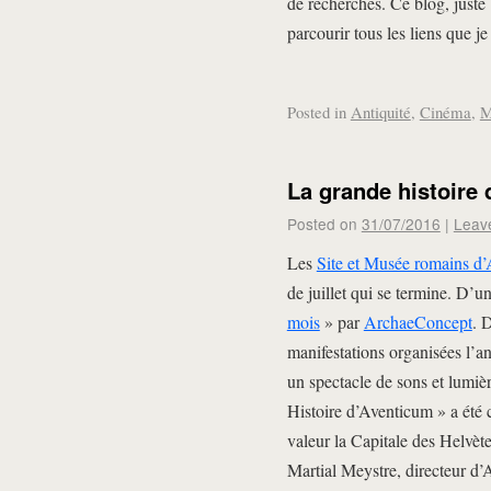
de recherches. Ce blog, juste 
parcourir tous les liens que j
Posted in
Antiquité
,
Cinéma
,
M
La grande histoire
Posted on
31/07/2016
|
Leav
Les
Site et Musée romains d
de juillet qui se termine. D’u
mois
» par
ArchaeConcept
. 
manifestations organisées l’a
un spectacle de sons et lumiè
Histoire d’Aventicum » a été 
valeur la Capitale des Helvète
Martial Meystre, directeur d’