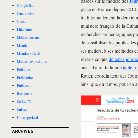
basées sur le modèle des
Jour
Google Earth
place en France depuis 2010. 
Jeux vidéos
traditionnellement la deuxièm
Jouets
ministère français de la Cultu
Littérature
recherches archéologiques pré
Médias sociaux
de sensibiliser les publics les
Monde
ses métiers, à ses méthodes et
Mondes virtuels
rêver à ce que
de telles journ
Musées, expositions
ans. Il aura fallu une
table r
Politique
Ratier, coordinateur des Jour
Préhistoire
ainsi que du temps, pour en ar
Publication
Recherche
Séries TV
Suisse
Uncategorized
ARCHIVES