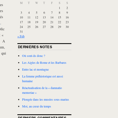
M
T
W
T
F
S
S
es
1
2
rs
3
4
5
6
7
8
9
és
10
11
12
13
14
15
16
17
18
19
20
21
22
23
m
.
24
25
26
27
28
29
30
lic
31
: «
« Feb
». A
DERNIÈRES NOTES
ium,
, qui
Où sont-ils donc ?
Les Aigles de Rome et les Barbares
Entre lac et montagne
La femme préhistorique est aussi
humaine
Réactualisation de la « damnatio
memoriae »
Plongée dans les musées sous-marins
Moi, au cœur du temps
DERNIERS COMMENTAIRES