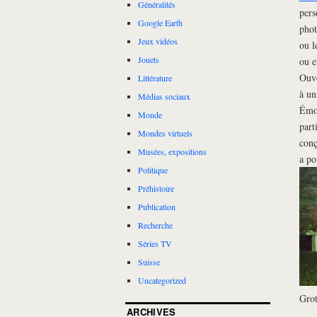
Généralités
pers
Google Earth
phot
Jeux vidéos
ou l
Jouets
ou e
Ouve
Littérature
à un
Médias sociaux
Émot
Monde
part
Mondes virtuels
conç
Musées, expositions
a po
Politique
Préhistoire
Publication
Recherche
Séries TV
Suisse
Uncategorized
Grot
ARCHIVES