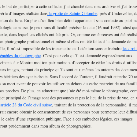
 le but de participer à cette collecte, j’ai cherché dans mes archives et j’ai trou
série d’images réalisée dans
la grotte de Sainte-Colombe
, près d’Undervelier, d
anton du Jura. En plus d’un lieu bien défini appartenant sans conteste au patrim
éologique suisse, je peux sans difficulté préciser la date (16 mai 1992), ainsi qu
exte, dans lequel ces clichés ont été pris. Or, comme ces épreuves ont été réalis
un photographe professionnel et même si elles ont été faites à la demande de m
lle, il m’est impossible de les transmettre au Laténium sans enfreindre
les droit
iénables du photographe
. C’est pour cela qu’il est demandé expressément aux
icipants à « Montre-moi ton patrimoine » d’accepter de céder les droits d’utilis
eurs images, partant du principe qu’ils sont eux-mêmes les auteurs des documen
es héritiers des ayants droits. Sans l’accord de l’auteur, il faudrait attendre 70 a
s sa mort avant de pouvoir les utiliser en dehors du cadre restreint de ma famil
es proches. De plus, en admettant que j’aie été moi-même le photographe, c
ujet principal de l’image sont des personnes et pas le lieu de la prise de vue, en 
article 28 du Code civil suisse
, traitant de la protection de la personnalité, il m
rait encore obtenir le consentement de ces personnes pour permettre leur diffus
 le cadre d’une exposition publique. Face à ces embuches légales, ces images
eront prudemment dans mon album de photographies.