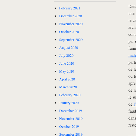
Dans
February 2021
une 
December 2020
le c
November 2020
arch
October 2020
cont
September 2020
par 
August 2020
fami
inal
July 2020
part
June 2020
de l
May 2020
ou l
April 2020
aprè
March 2020
de m
February 2020
le s
January 2020
de
l’
faud
December 2019
dans
November 2019
rest
October 2019
September 2019