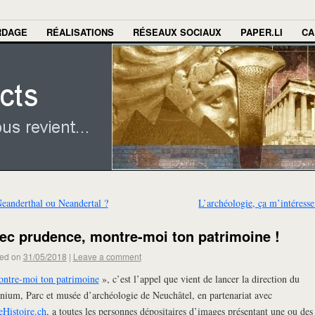
RDAGE
RÉALISATIONS
RÉSEAUX SOCIAUX
PAPER.LI
CA
eanderthal ou Neandertal ?
L’archéologie, ça m’intéress
ec prudence, montre-moi ton patrimoine !
ed on
31/05/2018
|
Leave a comment
ntre-moi ton patrimoine
», c’est l’appel que vient de lancer la direction du
nium, Parc et musée d’archéologie de Neuchâtel, en partenariat avec
eHistoire.ch
, a toutes les personnes dépositaires d’images présentant une ou des