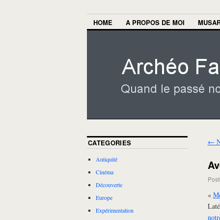
HOME
A PROPOS DE MOI
MUSA
←
N
CATEGORIES
Antiquité
Av
Cinéma
Post
Découverte
«
Mo
Europe
Laté
Expérimentation
notr