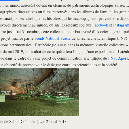
onnes immortalisée(s) devant un élément du patrimoine archéologique suisse. L
ographies, diapositives ou films retrouvés dans les albums de famille, les grenie
es smartphones, ainsi que les histoires qui les accompagnent, peuvent être dépos
nvoyés directement au musée, ou sur les réseaux sociaux
Facebook
et
Instagra
rte jusqu’au 31 octobre, cette collecte a pour but avoué d’associer le grand pub
 projet financé par le
Fonds National Suisse
de la recherche scientifique (FNS) 
ions patrimoniales : l’archéologie suisse dans la mémoire visuelle collective 
ir de mai 2019, le résultat de cette quête fera l’objet d’une exposition au Latén
ue dans le cadre du vaste projet de communication scientifique du
FNS, Agora
ur objectif de promouvoir le dialogue entre les scientifiques et la société.
te de Sainte-Colombe (JU), 21 mai 2018.