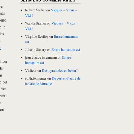
vé
Robert Michel
on
Vicques – Vicus –
ans
Vici !
oine
Wanda Brahier
on
Vicques – Vicus –
e le
Vici !
ées
Virginie Ecoffey
on
Errare humanum
a
est
s
Johann Savary
on
Errare humanum est
jean-claude issenmann
on
Errare
ation
humanum est
ts
Visiteur
on
Des pyramides en béton?
ns
edith.tschiemer
on
De part et d’autre de
le ou
la Grande Muraille
omme
vertu
e
ion