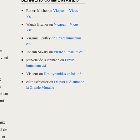
Robert Michel
on
Vicques – Vicus –
Vici !
Wanda Brahier
on
Vicques – Vicus –
Vici !
Virginie Ecoffey
on
Errare humanum
est
ce
Johann Savary
on
Errare humanum est
 vont
jean-claude issenmann
on
Errare
humanum est
Visiteur
on
Des pyramides en béton?
e
edith.tschiemer
on
De part et d’autre de
n
la Grande Muraille
ation
ont
aux
al de
ion