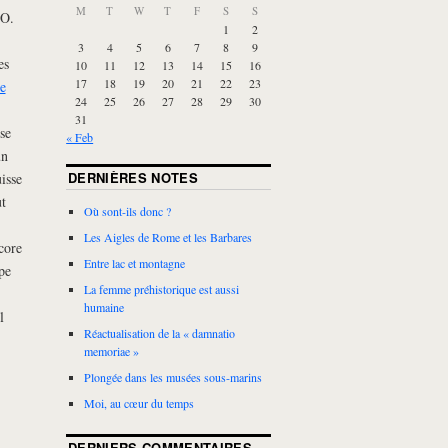
M
T
W
T
F
S
S
CO.
1
2
3
4
5
6
7
8
9
es
10
11
12
13
14
15
16
17
18
19
20
21
22
23
e
24
25
26
27
28
29
30
31
se
« Feb
un
DERNIÈRES NOTES
isse
t
Où sont-ils donc ?
Les Aigles de Rome et les Barbares
core
Entre lac et montagne
pe
La femme préhistorique est aussi
humaine
l
Réactualisation de la « damnatio
memoriae »
Plongée dans les musées sous-marins
Moi, au cœur du temps
DERNIERS COMMENTAIRES