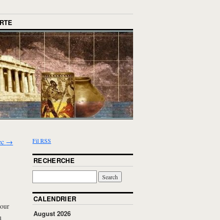
RTE
Fil RSS
ec
→
RECHERCHE
CALENDRIER
pour
August 2026
u