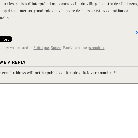
i que les centres d’interprétation, comme celui du village lacustre de Gletterens,
 appelés a jouer un grand rôle dans le cadre de leurs activités de médiation
urelle.
 entry was posted in
Politique
,
Suisse
. Bookmark the
permalink
.
AVE A REPLY
 email address will not be published.
Required fields are marked
*