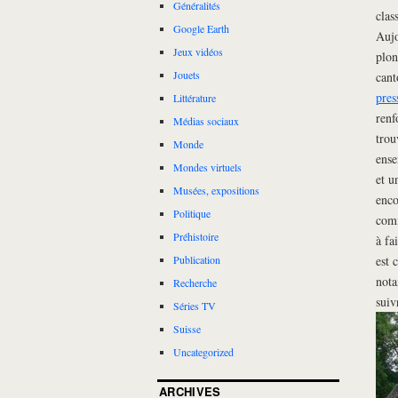
Généralités
clas
Google Earth
Aujo
Jeux vidéos
plon
Jouets
cant
pres
Littérature
renf
Médias sociaux
trou
Monde
ense
Mondes virtuels
et u
Musées, expositions
enco
Politique
comm
Préhistoire
à fa
est 
Publication
nota
Recherche
suiv
Séries TV
Suisse
Uncategorized
ARCHIVES