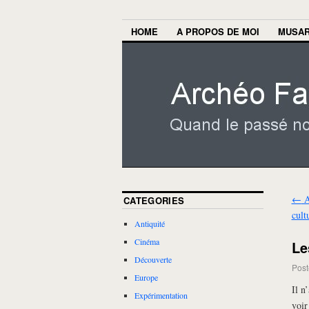
HOME
A PROPOS DE MOI
MUSA
←
A
CATEGORIES
cult
Antiquité
Cinéma
Le
Découverte
Post
Europe
Il n
Expérimentation
voir