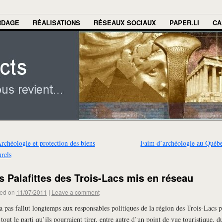
RDAGE
RÉALISATIONS
RÉSEAUX SOCIAUX
PAPER.LI
CA
rchéologie et protection des biens
Faim d’archéologie au Québ
urels
s Palafittes des Trois-Lacs mis en réseau
ed on
11/07/2011
|
Leave a comment
’a pas fallut longtemps aux responsables politiques de la région des Trois-Lacs 
 tout le parti qu’ils pourraient tirer, entre autre d’un point de vue touristique, d