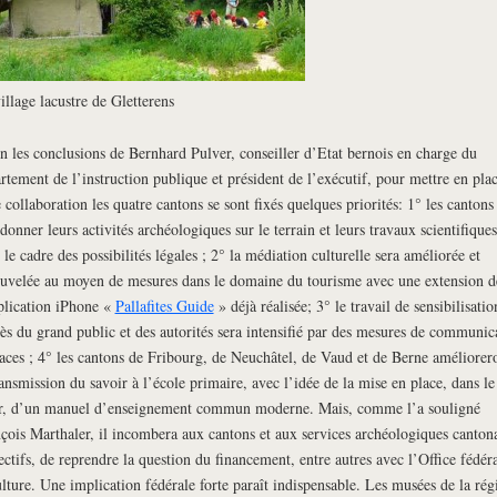
illage lacustre de Gletterens
n les conclusions de Bernhard Pulver, conseiller d’Etat bernois en charge du
rtement de l’instruction publique et président de l’exécutif, pour mettre en pla
e collaboration les quatre cantons se sont fixés quelques priorités: 1° les cantons
donner leurs activités archéologiques sur le terrain et leurs travaux scientifiques
 le cadre des possibilités légales ; 2° la médiation culturelle sera améliorée et
uvelée au moyen de mesures dans le domaine du tourisme avec une extension d
plication iPhone «
Pallafites Guide
» déjà réalisée; 3° le travail de sensibilisatio
ès du grand public et des autorités sera intensifié par des mesures de communic
caces ; 4° les cantons de Fribourg, de Neuchâtel, de Vaud et de Berne améliorer
ransmission du savoir à l’école primaire, avec l’idée de la mise en place, dans le
r, d’un manuel d’enseignement commun moderne. Mais, comme l’a souligné
çois Marthaler, il incombera aux cantons et aux services archéologiques canton
ectifs, de reprendre la question du financement, entre autres avec l’Office fédér
ulture. Une implication fédérale forte paraît indispensable. Les musées de la rég