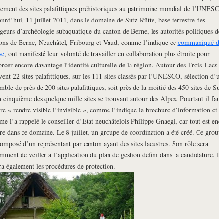
sement des sites palafittiques préhistoriques au patrimoine mondial de l’UNES
urd’hui, 11 juillet 2011, dans le domaine de Sutz-Rütte, base terrestre des
geurs d’archéologie subaquatique du canton de Berne, les autorités politiques d
ons de Berne, Neuchâtel, Fribourg et Vaud, comme l’indique ce
communiqué d
se
, ont manifesté leur volonté de travailler en collaboration plus étroite pour
orcer encore davantage l’identité culturelle de la région. Autour des Trois-Lacs 
vent 22 sites palafittiques, sur les 111 sites classés par l’UNESCO, sélection d’
mble de près de 200 sites palafittiques, soit près de la moitié des 450 sites de Su
n cinquième des quelque mille sites se trouvant autour des Alpes. Pourtant il fau
re « rendre visible l’invisible », comme l’indique la brochure d’information et
e l’a rappelé le conseiller d’Etat neuchâtelois Philippe Gnaegi, car tout est en
ire dans ce domaine. Le 8 juillet, un groupe de coordination a été créé. Ce grou
composé d’un représentant par canton ayant des sites lacustres. Son rôle sera
mment de veiller à l’application du plan de gestion défini dans la candidature. I
ra également les procédures de protection.