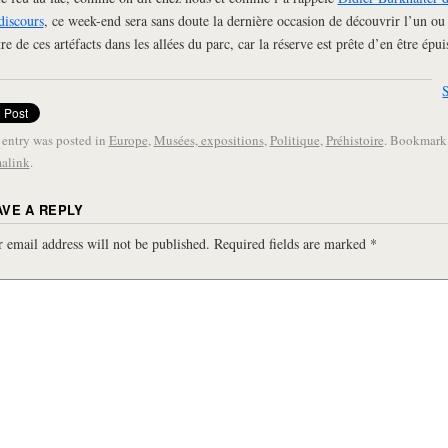
discours
, ce week-end sera sans doute la dernière occasion de découvrir l’un ou
tre de ces artéfacts dans les allées du parc, car la réserve est prête d’en être épui
 entry was posted in
Europe
,
Musées, expositions
,
Politique
,
Préhistoire
. Bookmark
alink
.
AVE A REPLY
 email address will not be published.
Required fields are marked
*