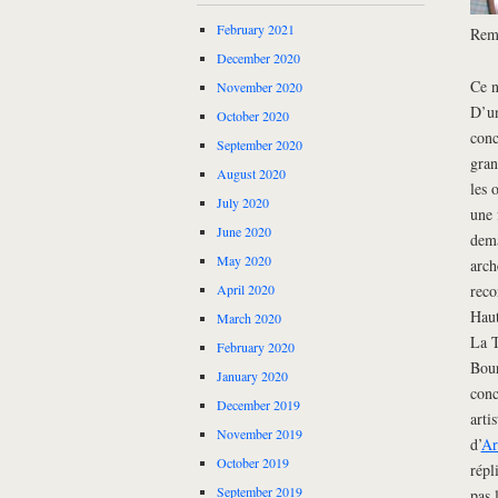
February 2021
Remi
December 2020
Ce n
November 2020
D’un
October 2020
conc
September 2020
gran
August 2020
les 
July 2020
une 
June 2020
dema
May 2020
arch
reco
April 2020
Haut
March 2020
La T
February 2020
Bou
January 2020
conc
December 2019
arti
November 2019
d’
Ar
October 2019
répl
September 2019
pas 