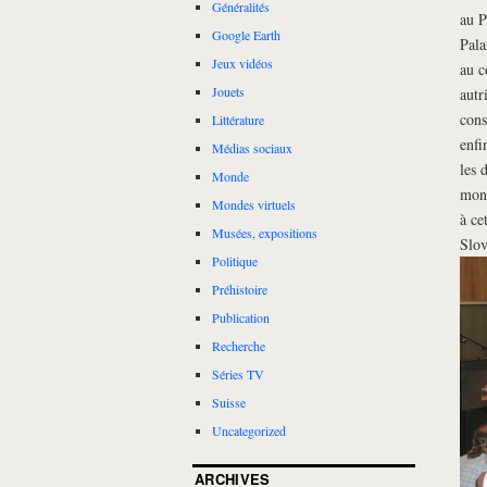
Généralités
au P
Google Earth
Pala
Jeux vidéos
au c
Jouets
autr
cons
Littérature
enfi
Médias sociaux
les 
Monde
mond
Mondes virtuels
à ce
Musées, expositions
Slov
Politique
Préhistoire
Publication
Recherche
Séries TV
Suisse
Uncategorized
ARCHIVES