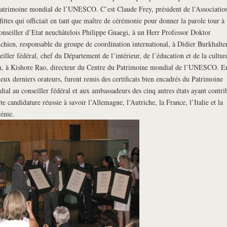
atrimoine mondial de l’UNESCO. C’est Claude Frey, président de l’Associatio
fittes qui officiait en tant que maître de cérémonie pour donner la parole tour à 
onseiller d’Etat neuchâtelois Philippe Gnaegi, à un Herr Professor Doktor
ichien, responsable du groupe de coordination international, à Didier Burkhalter
eiller fédéral, chef du Département de l’intérieur, de l’éducation et de la culture
n, à Kishore Rao, directeur du Centre du Patrimoine mondial de l’UNESCO. E
deux derniers orateurs, furent remis des certificats bien encadrés du Patrimoine
ial au conseiller fédéral et aux ambassadeurs des cinq autres états ayant contri
tte candidature réussie à savoir l’Allemagne, l’Autriche, la France, l’Italie et la
énie.