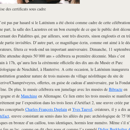
se des certificats sous cadre
’est pas par hasard si le Laténium a été choisi comme cadre de cette célébration
e part, la salle des Lacustres est un bon exemple de ce que le public doit décou
ernant des Palafittes qui, par ailleurs, sont très discrets, sinon engloutis et en tr
de partie invisibles. D’autre part, ce magnifique écrin, comme ont aimé à le déc
orateurs, fêtera ce week-end un important anniversaire. Dimanche, 11 septembre
fête attendue depuis 50’000 ans » célébrera sa première décennie. Mais c’est
in à 17h, qu’aura lieu la cérémonie officielle des dix ans du Musée et Parc
éologique de Neuchâtel, à Hauterive. A cette occasion, le Laténium inaugurera 
nstitution grandeur nature de trois maisons du village néolithique du site de
erive/Champréveyres, offertes, en guise de cadeau d’anniversaire, par la Fonda
ène. De plus, le musée célébrera son jumelage avec les musées de
Bibracte
en
rgogne et de
Manching
en Allemagne. Ce lien entre les trois musées se manifes
rètement par l’exposition dans les trois lieux d’Artéfact 2, une œuvre créée par 
stes conceptuels
Charles-François Duplain
et
Yves Tauvel
, créateurs, il y a dix a
téfact
, œuvre consistant au semis dans les allées du parc archéologique de 75’0
iques en bronze d’un caillou, tous identiques, hormis leur numéro. Même s’il n’
le feu au lac, comme on dit chez nous et comme l’a rappelé
Didier Burkhalter 