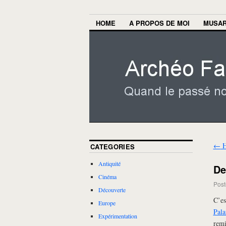
HOME
A PROPOS DE MOI
MUSA
←
H
CATEGORIES
Antiquité
De
Cinéma
Post
Découverte
C’es
Europe
Pala
Expérimentation
remi