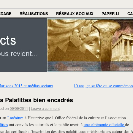
RDAGE
RÉALISATIONS
RÉSEAUX SOCIAUX
PAPER.LI
CA
orizons 2015 et médias sociaux
10 ans, ça se fête ou se commémo
s Palafittes bien encadrés
ed on
09/09/2011
|
Leave a comment
t au
Laténium
à Hauterive que l’Office fédéral de la culture et l’association
fittes
ont conviés les autorités et le public averti à
une cérémonie officielle
de
se des certificats d’inscription des sites palafittiques préhistoriques autour des 