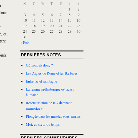
M
T
W
T
F
S
S
n
1
2
tour
3
4
5
6
7
8
9
10
11
12
13
14
15
16
17
18
19
20
21
22
23
,
24
25
26
27
28
29
30
, et,
31
ntre
« Feb
DERNIÈRES NOTES
bués
Où sont-ils donc ?
Les Aigles de Rome et les Barbares
Entre lac et montagne
La femme préhistorique est aussi
humaine
Réactualisation de la « damnatio
memoriae »
Plongée dans les musées sous-marins
Moi, au cœur du temps
DERNIERS COMMENTAIRES