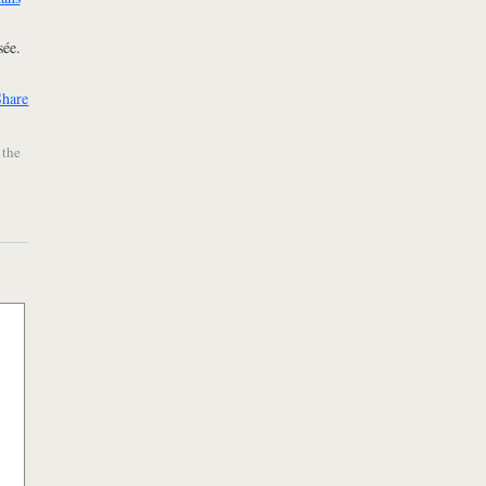
sée.
Share
 the