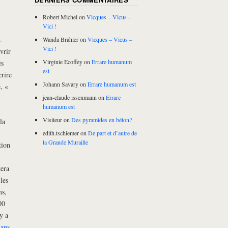
Robert Michel
on
Vicques – Vicus –
Vici !
.
Wanda Brahier
on
Vicques – Vicus –
Vici !
vrir
Virginie Ecoffey
on
Errare humanum
ès
est
rire
Johann Savary
on
Errare humanum est
, «
jean-claude issenmann
on
Errare
humanum est
Visiteur
on
Des pyramides en béton?
la
edith.tschiemer
on
De part et d’autre de
la Grande Muraille
tion
tera
les
ns,
00
y a
dans