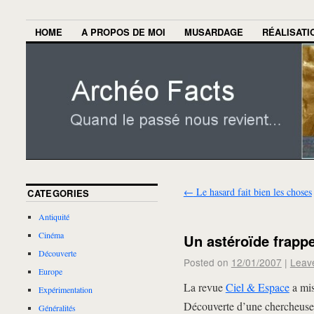
HOME
A PROPOS DE MOI
MUSARDAGE
RÉALISATI
←
Le hasard fait bien les choses
CATEGORIES
Antiquité
Cinéma
Un astéroïde frapp
Découverte
Posted on
12/01/2007
|
Leav
Europe
La revue
Ciel
& Espace
a mis
Expérimentation
Découverte d’une chercheuse f
Généralités