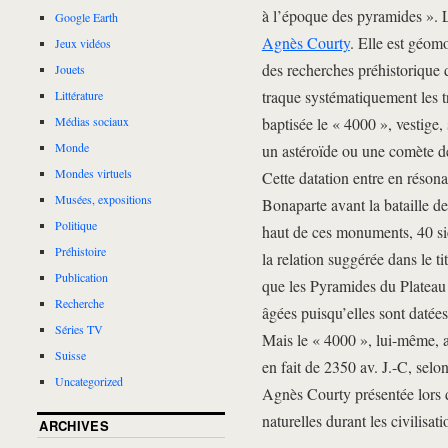
à l’époque des pyramides ». 
Google Earth
Agnès Courty
. Elle est géo
Jeux vidéos
des recherches préhistorique d
Jouets
traque systématiquement les t
Littérature
baptisée le « 4000 », vestige, 
Médias sociaux
Monde
un astéroïde ou une comète d
Mondes virtuels
Cette datation entre en réson
Musées, expositions
Bonaparte avant la bataille d
Politique
haut de ces monuments, 40 si
Préhistoire
la relation suggérée dans le
Publication
que les Pyramides du Plateau 
Recherche
âgées puisqu’elles sont datée
Séries TV
Mais le « 4000 », lui-même, a
Suisse
en fait de 2350 av. J.-C, selo
Uncategorized
Agnès Courty présentée lors 
naturelles durant les civilisa
ARCHIVES