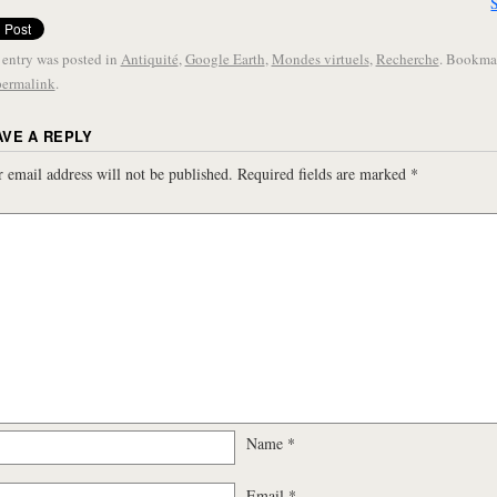
 entry was posted in
Antiquité
,
Google Earth
,
Mondes virtuels
,
Recherche
. Bookma
permalink
.
AVE A REPLY
 email address will not be published.
Required fields are marked
*
Name
*
Email
*