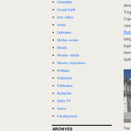
Généralités
dern
Google Earth
Virg
Jeux vidéos
Cepe
Jouets
vien
Perf
Littérature
inté
Médias sociaux
logi
Monde
menu
Mondes virtuels
égal
Musées, expositions
Politique
Préhistoire
Publication
Recherche
Séries TV
Suisse
Uncategorized
Vue 
ARCHIVES