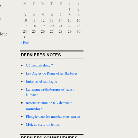
M
T
W
T
F
S
S
e
1
2
3
4
5
6
7
8
9
 1
10
11
12
13
14
15
16
17
18
19
20
21
22
23
t
24
25
26
27
28
29
30
alque
31
« Feb
-
DERNIÈRES NOTES
Où sont-ils donc ?
Les Aigles de Rome et les Barbares
Entre lac et montagne
La femme préhistorique est aussi
humaine
Réactualisation de la « damnatio
memoriae »
Plongée dans les musées sous-marins
Moi, au cœur du temps
DERNIERS COMMENTAIRES