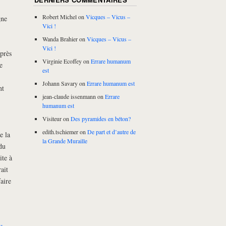
Robert Michel
on
Vicques – Vicus –
gne
Vici !
Wanda Brahier
on
Vicques – Vicus –
Vici !
Après
Virginie Ecoffey
on
Errare humanum
e
est
Johann Savary
on
Errare humanum est
nt
jean-claude issenmann
on
Errare
humanum est
Visiteur
on
Des pyramides en béton?
edith.tschiemer
on
De part et d’autre de
e la
la Grande Muraille
du
te à
ait
aire