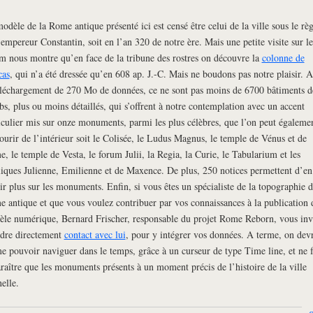
odèle de la Rome antique présenté ici est censé être celui de la ville sous le rè
’empereur Constantin, soit en l’an 320 de notre ère. Mais une petite visite sur le
m nous montre qu’en face de la tribune des rostres on découvre la
colonne de
cas
, qui n’a été dressée qu’en 608 ap. J.-C. Mais ne boudons pas notre plaisir. 
éléchargement de 270 Mo de données, ce ne sont pas moins de 6700 bâtiments d
bs, plus ou moins détaillés, qui s’offrent à notre contemplation avec un accent
iculier mis sur onze monuments, parmi les plus célèbres, que l’on peut égaleme
ourir de l’intérieur soit le Colisée, le Ludus Magnus, le temple de Vénus et de
, le temple de Vesta, le forum Julii, la Regia, la Curie, le Tabularium et les
liques Julienne, Emilienne et de Maxence. De plus, 250 notices permettent d’en
ir plus sur les monuments. Enfin, si vous êtes un spécialiste de la topographie d
 antique et que vous voulez contribuer par vos connaissances à la publication 
le numérique, Bernard Frischer, responsable du projet Rome Reborn, vous invi
dre directement
contact avec lui
, pour y intégrer vos données. A terme, on devr
 pouvoir naviguer dans le temps, grâce à un curseur de type Time line, et ne f
raître que les monuments présents à un moment précis de l’histoire de la ville
nelle.