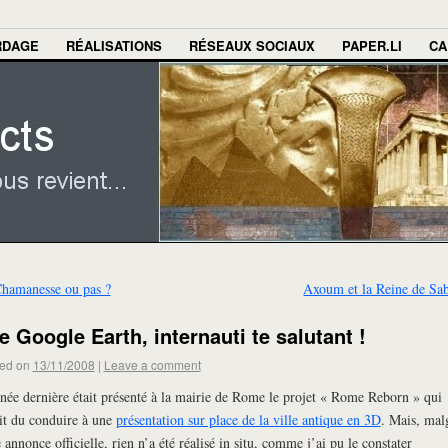
RDAGE
RÉALISATIONS
RÉSEAUX SOCIAUX
PAPER.LI
CA
hamanesse ou pas ?
Axoum et la Reine de Sa
e Google Earth, internauti te salutant !
ed on
13/11/2008
|
Leave a comment
née dernière était présenté à la mairie de Rome le projet « Rome Reborn » qui
it du conduire à une
présentation sur place de la ville antique en 3D
. Mais, mal
e annonce officielle, rien n’a été réalisé in situ, comme j’ai pu le constater