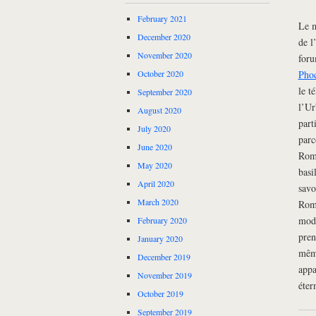
February 2021
Le m
December 2020
de l
November 2020
foru
Pho
October 2020
le t
September 2020
l’Ur
August 2020
part
July 2020
parc
June 2020
Rome
May 2020
basi
April 2020
savo
March 2020
Rome
modè
February 2020
pren
January 2020
même
December 2019
appa
November 2019
éter
October 2019
September 2019