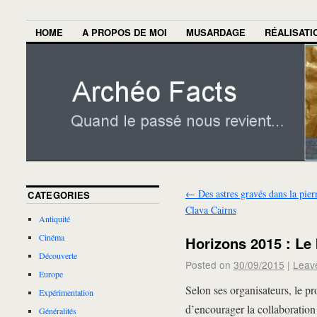
HOME
A PROPOS DE MOI
MUSARDAGE
RÉALISATI
←
Des astres gravés dans la pier
CATEGORIES
Clava Cairns
Antiquité
Cinéma
Horizons 2015 : Le 
Découverte
Posted on
30/09/2015
|
Leav
Europe
Selon ses organisateurs, le pr
Expérimentation
d’encourager la collaboration e
Généralités