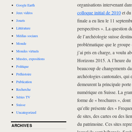
organisations intervenant dans
Google Earth
colloque initial de 2010
et d
Jeux vidéos
finale a eu lieu le 11 septemb
Jouets
perspectives ». La question de
Littérature
de l’archéologie suisse destin
Médias sociaux
Monde
problématique que le groupe 
Mondes virtuels
j’ai pris en charge, a voulu a
Musées, expositions
Horizons 2015. A l’heure du b
Politique
beaucoup de changements dans 
Préhistoire
archéologies cantonales, qui e
Publication
demeurent la principale porte
Recherche
numérique en Suisse. La grand
Séries TV
forme de « brochures », dont l
Suisse
qu’elle présente des « Freque
Uncategorized
de sites, des cartes ou des lie
du patrimoine. Ces sites repre
ARCHIVES
lequel ils sont hébergés. Seu