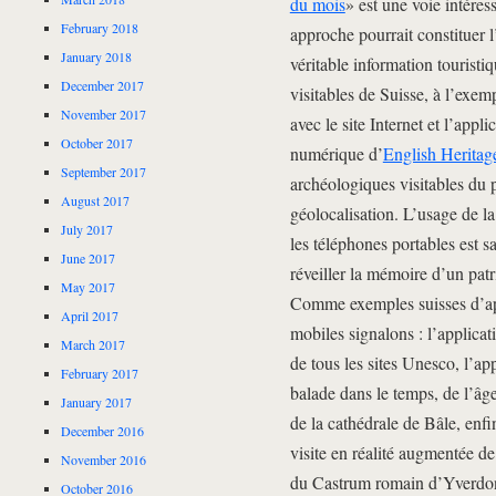
du mois
» est une voie intéres
February 2018
approche pourrait constituer 
January 2018
véritable information touristi
December 2017
visitables de Suisse, à l’exem
November 2017
avec le site Internet et l’appl
October 2017
numérique d’
English Heritag
September 2017
archéologiques visitables du p
August 2017
géolocalisation. L’usage de 
July 2017
les téléphones portables est 
June 2017
réveiller la mémoire d’un patr
May 2017
Comme exemples suisses d’app
April 2017
mobiles signalons : l’applicat
March 2017
de tous les sites Unesco, l’ap
February 2017
balade dans le temps, de l’â
January 2017
de la cathédrale de Bâle, enfi
December 2016
visite en réalité augmentée d
November 2016
du Castrum romain d’Yverdon-l
October 2016