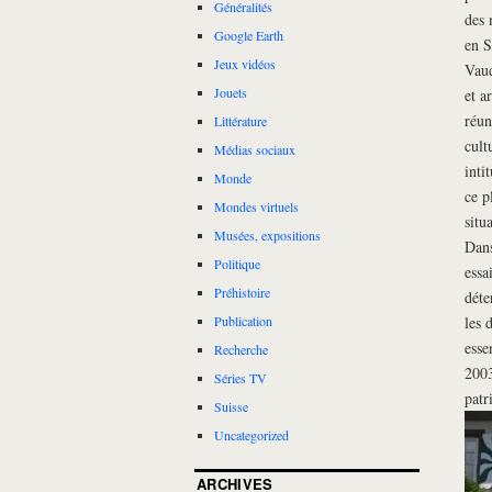
Généralités
des 
Google Earth
en S
Jeux vidéos
Vaud
Jouets
et a
réun
Littérature
cult
Médias sociaux
inti
Monde
ce p
Mondes virtuels
situ
Musées, expositions
Dans
Politique
essa
Préhistoire
déte
les 
Publication
esse
Recherche
2003
Séries TV
patr
Suisse
Uncategorized
ARCHIVES