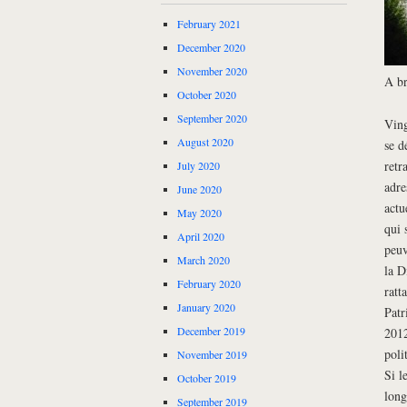
February 2021
December 2020
November 2020
A br
October 2020
September 2020
Ving
August 2020
se d
retr
July 2020
adre
June 2020
actu
May 2020
qui 
April 2020
peuv
March 2020
la D
February 2020
ratt
January 2020
Patr
December 2019
2012
poli
November 2019
Si l
October 2019
long
September 2019