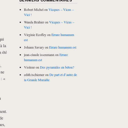
Robert Michel
on
Vicques – Vicus –
Vici !
Wanda Brahier
on
Vicques – Vicus –
Vici !
Virginie Ecoffey
on
Errare humanum
qui
est
à la
Johann Savary
on
Errare humanum est
a été
jean-claude issenmann
on
Errare
humanum est
,
Visiteur
on
Des pyramides en béton?
 ne
edith.tschiemer
on
De part et d’autre de
 : «
la Grande Muraille
n
ment.
de
hes,