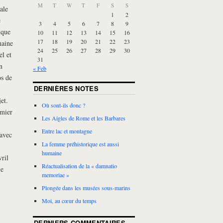
M
T
W
T
F
S
S
ale
1
2
e
3
4
5
6
7
8
9
ique
10
11
12
13
14
15
16
17
18
19
20
21
22
23
maine
24
25
26
27
28
29
30
el et
31
n
« Feb
s de
DERNIÈRES NOTES
et.
Où sont-ils donc ?
emier
Les Aigles de Rome et les Barbares
Entre lac et montagne
 avec
La femme préhistorique est aussi
humaine
ril
Réactualisation de la « damnatio
le
memoriae »
Plongée dans les musées sous-marins
Moi, au cœur du temps
DERNIERS COMMENTAIRES