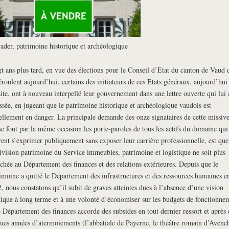
ader, patrimoine historique et archéologique
t ans plus tard, en vue des élections pour le Conseil d’Etat du canton de Vaud 
éroulent aujourd’hui, certains des initiateurs de ces Etats généraux, aujourd’hui 
aite, ont à nouveau interpellé leur gouvernement dans une lettre ouverte qui lui 
ssée, en jugeant que le patrimoine historique et archéologique vaudois est
ellement en danger. La principale demande des onze signataires de cette missive
se font par la même occasion les porte-paroles de tous les actifs du domaine qui
ent s’exprimer publiquement sans exposer leur carrière professionnelle, est que
ivision patrimoine du Service immeubles, patrimoine et logistique ne soit plus
achée au Département des finances et des relations extérieures. Depuis que le
imoine a quitté le Département des infrastructures et des ressources humaines e
, nous constatons qu’il subit de graves atteintes dues à l’absence d’une vision
tique à long terme et à une volonté d’économiser sur les budgets de fonctionne
e Département des finances accorde des subsides en tout dernier ressort et après 
ues années d’atermoiements (l’abbatiale de Payerne, le théâtre romain d’Avenc