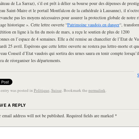
hâteau de La Sarraz), s’il est prêt à délier sa bourse pour des dépenses de prestig
eau Saint-Maire et le portail Montfalcon de la cathédrale à Lausanne), il n’octro
evanche pas les moyens nécessaires pour assurer la protection globale de notre r
tage historique ». Cette lettre ouverte “
Patrimoine vaudois en danger
“, transfor
étition en ligne à la fin du mois de mars, a reçu le soutien de plus de 1200
onnes en l’espace de 4 semaines. Elle a été remise au chancelier de l’Etat de Va
ardi 25 avril. Espérons que cette lettre ouverte ne restera pas lettre-morte et qu
eau Conseil d’Etat vaudois qui sortira des urnes saura en tenir compte lorsqu’i
ira de réorganiser les départements.
 entry was posted in
Politique
,
Suisse
. Bookmark the
permalink
.
AVE A REPLY
 email address will not be published.
Required fields are marked
*