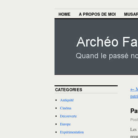
HOME
A PROPOS DE MOI
MUSA
←
M
CATEGORIES
patr
Antiquité
Cinéma
Pa
Découverte
Post
Europe
Les 
Expérimentation
prom