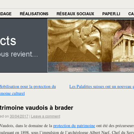
RDAGE
RÉALISATIONS
RÉSEAUX SOCIAUX
PAPER.LI
CA
obilisation pour la protection du
Les Palafittes suisses ont un nouveau 
imoine culturel
trimoine vaudois à brader
ed on
30/04/2017
|
Leave a comment
Vaudois, dans le domaine de la
protection du patrimoine
ont été des précurseur
ulguant en 1898, sous l’impulsion de l’archéologue Albert Naef, Chef du Serv