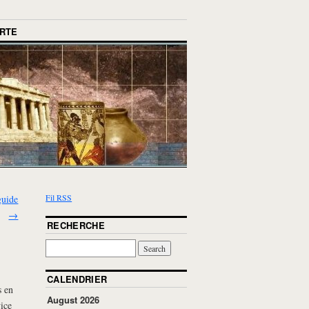
RTE
Fil RSS
guide
→
RECHERCHE
CALENDRIER
s en
August 2026
ice