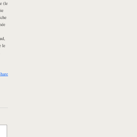
e (le
ie
iche
mée
ud,
e le
l
Share