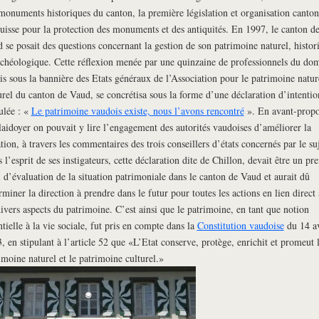
monuments historiques du canton, la première législation et organisation canton
uisse pour la protection des monuments et des antiquités. En 1997, le canton d
 se posait des questions concernant la gestion de son patrimoine naturel, histor
rchéologique. Cette réflexion menée par une quinzaine de professionnels du do
is sous la bannière des Etats généraux de l’Association pour le patrimoine natur
urel du canton de Vaud, se concrétisa sous la forme d’une déclaration d’intentio
tulée : «
Le patrimoine vaudois existe, nous l’avons rencontré
». En avant-propo
laidoyer on pouvait y lire l’engagement des autorités vaudoises d’améliorer la
ation, à travers les commentaires des trois conseillers d’états concernés par le suj
 l’esprit de ses instigateurs, cette déclaration dite de Chillon, devait être un pr
i d’évaluation de la situation patrimoniale dans le canton de Vaud et aurait dû
rminer la direction à prendre dans le futur pour toutes les actions en lien direct
divers aspects du patrimoine. C’est ainsi que le patrimoine, en tant que notion
ntielle à la vie sociale, fut pris en compte dans la
Constitution vaudoise
du 14 av
, en stipulant à l’article 52 que «L’Etat conserve, protège, enrichit et promeut 
imoine naturel et le patrimoine culturel.»