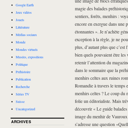
une image de blocs erratiques 
Google Earth
magie des balades préhistoriq
Jeux vidéos
sentiers, forêts, menhirs : voy
Jouets
encore en exergue dans une pa
Littérature
étonnantes ». Je n’achète gé
Médias sociaux
exception à la règle, je ne pou
Monde
plus, d’autant plus que c’est l’
Mondes virtuels
bien quels pouvaient être les 
Musées, expositions
retenir l’attention du magazi
Politique
dans le sommaire que la préhi
Préhistoire
menhirs celtes aux ruines ro
Publication
Romandie à travers le temps e
Recherche
menhirs celtes ? Le coup du 
Séries TV
folie un éditorialiste. Mais tr
Suisse
découvrir « Le guide balades 
Uncategorized
image du menhir de Vauroux
ARCHIVES
s’adresse une question «Quell