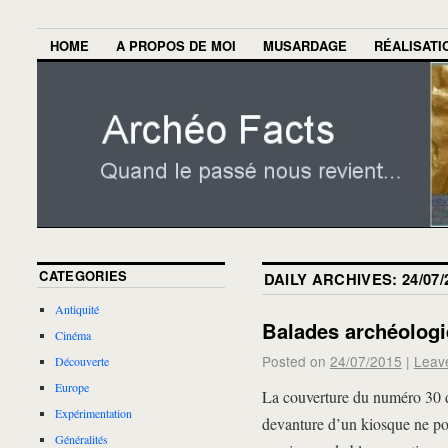
HOME
A PROPOS DE MOI
MUSARDAGE
RÉALISATI
CATEGORIES
DAILY ARCHIVES:
24/07/
Antiquité
Balades archéolog
Cinéma
Posted on
24/07/2015
|
Leav
Découverte
Europe
La couverture du numéro 30 de l
Expérimentation
devanture d’un kiosque ne pou
Généralités