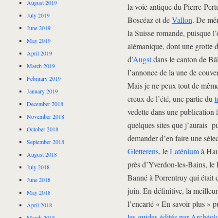
August 2019
la voie antique du Pierre-Pert
July 2019
Boscéaz et de
Vallon
. De mêm
June 2019
la Suisse romande, puisque l’on
May 2019
alémanique, dont une grotte d
April 2019
d’
Augst
dans le canton de Bâl
March 2019
l’annonce de la une de couvertu
February 2019
Mais je ne peux tout de même
January 2019
creux de l’été, une partie du
t
December 2018
vedette dans une publication à 
November 2018
quelques sites que j’aurais
October 2018
demander d’en faire une sélec
September 2018
Gletterens
, le
Laténium
à Haut
August 2018
près d’Yverdon-les-Bains, le 
July 2018
Banné à Porrentruy qui était 
June 2018
juin. En définitive, la meilleu
May 2018
l’encarté « En savoir plus » p
April 2018
les guides édités par Archéol
March 2018